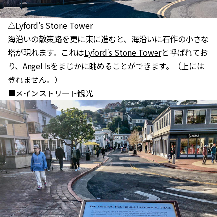
△Lyford’s Stone Tower
海沿いの散策路を更に東に進むと、海沿いに石作の小さな
塔が現れます。これは
Lyford’s Stone Tower
と呼ばれてお
り、Angel Isをまじかに眺めることができます。（上には
登れません。）
■メインストリート観光