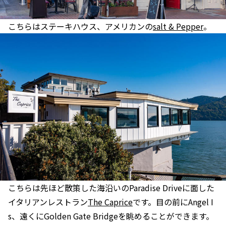
こちらはステーキハウス、アメリカンの
salt & Pepper
。
こちらは先ほど散策した海沿いのParadise Driveに面した
イタリアンレストラン
The Caprice
です。目の前にAngel I
s、遠くにGolden Gate Bridgeを眺めることができます。