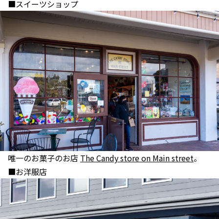
■スイーツショップ
唯一のお菓子のお店
The Candy store on Main street
。
■お洋服店