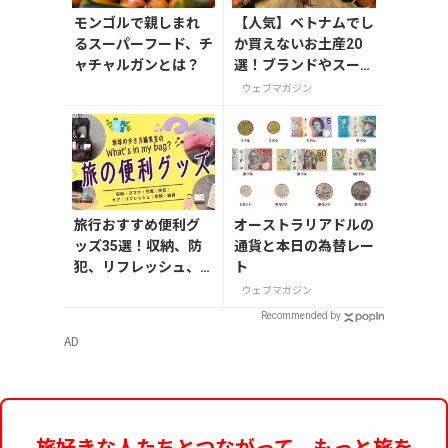
モンゴルで親しまれ
【人気】ベトナムでし
るスーパーフード、チ
か買えないお土産20
ャチャルガンとは？
選！ブランドやスーパ
ーのお菓子や雑貨まで
ウェブマガジン
紹介
旅行おすすめ便利グ
オーストラリアドルの
ッズ35選！収納、防
通貨と本日の為替レー
犯、リフレッシュ、
ト
どれを持って行く？
ウェブマガジン
【編集者の旅の持ち
Recommended by
物】
AD
旅好きな人たちとつながって、もっと旅を