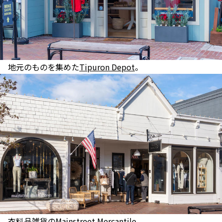
地元のものを集めた
Tipuron Depot
。
衣料品雑貨の
Mainstreet Mercantile
。