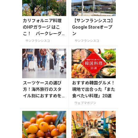
カリフォルニア料理
【サンフランシスコ】
のHPガラージ はこ
Google Storeオープ
こ！ バークレーグ
ン
ルメゲットー
サンフランシスコ
サンフランシスコ
スーツケースの選び
おすすめ韓国グルメ！
方！海外旅行のスタ
現地で出合った「また
イル別におすすめを
食べたい料理」20選
解説
ウェブマガジン