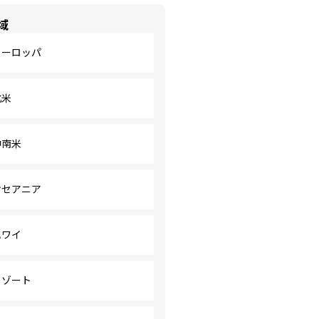
域
ヨーロッパ
北米
中南米
オセアニア
ハワイ
リゾート