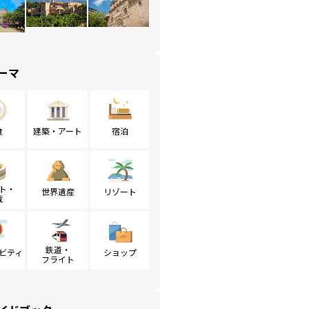
ーマ
食
建築・アート
宿泊
ト・
世界遺産
リゾート
戦
鉄道・
ビティ
ショップ
フライト