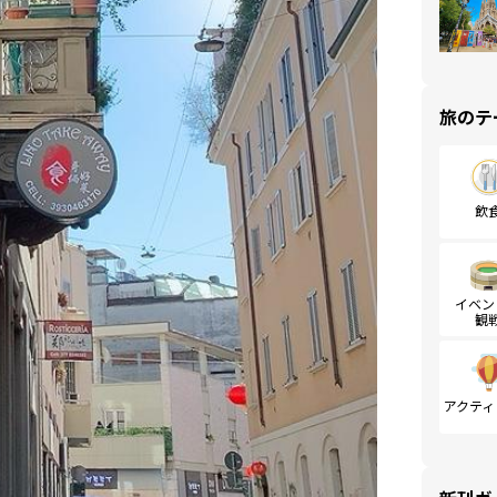
旅のテ
飲
イベン
観
アクティ