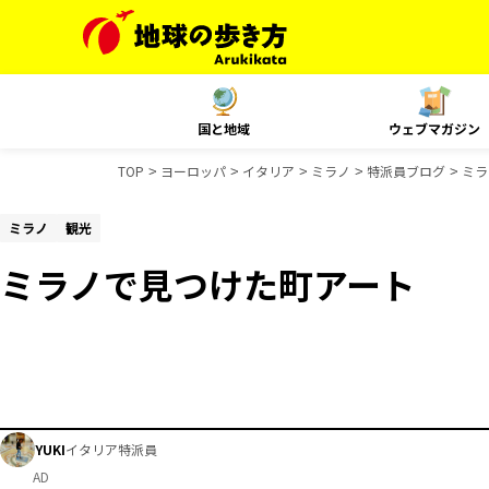
国と地域
ウェブマガジン
TOP
ヨーロッパ
イタリア
ミラノ
特派員ブログ
ミラ
ミラノ
観光
ミラノで見つけた町アート
YUKI
イタリア特派員
AD