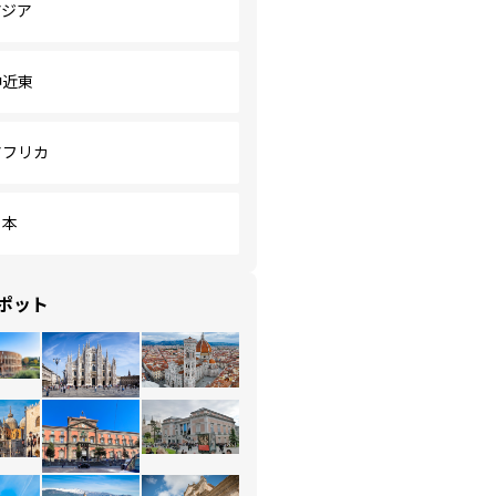
アジア
中近東
アフリカ
日本
ポット