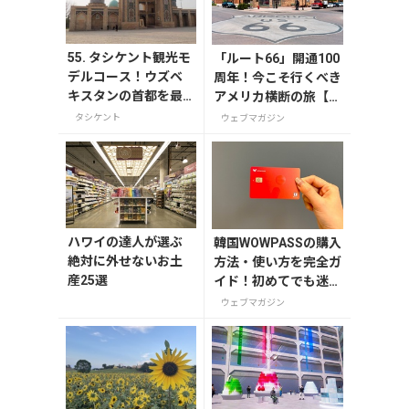
55. タシケント観光モ
「ルート66」開通100
デルコース！ウズベ
周年！今こそ行くべき
キスタンの首都を最
アメリカ横断の旅【今
大限楽しむ旅行ルー
旅2026】
タシケント
ウェブマガジン
トをご紹介
ハワイの達人が選ぶ
韓国WOWPASSの購入
絶対に外せないお土
方法・使い方を完全ガ
産25選
イド！初めてでも迷わ
ない
ウェブマガジン