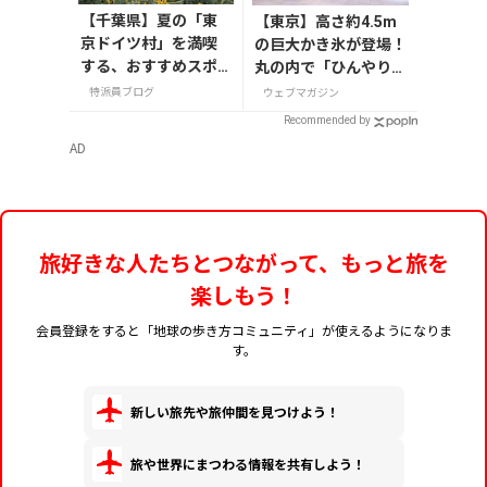
【千葉県】夏の「東
【東京】高さ約4.5m
京ドイツ村」を満喫
の巨大かき氷が登場！
する、おすすめスポ
丸の内で「ひんやりＫ
ット3選
ＩＴＴＥ」が8月7日
特派員ブログ
ウェブマガジン
から開催
Recommended by
AD
旅好きな人たちとつながって、もっと旅を
楽しもう！
会員登録をすると「地球の歩き方コミュニティ」が使えるようになりま
す。
新しい旅先や旅仲間を見つけよう！
旅や世界にまつわる情報を共有しよう！