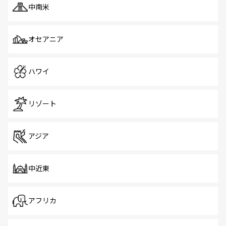
中南米
オセアニア
ハワイ
リゾート
アジア
中近東
アフリカ