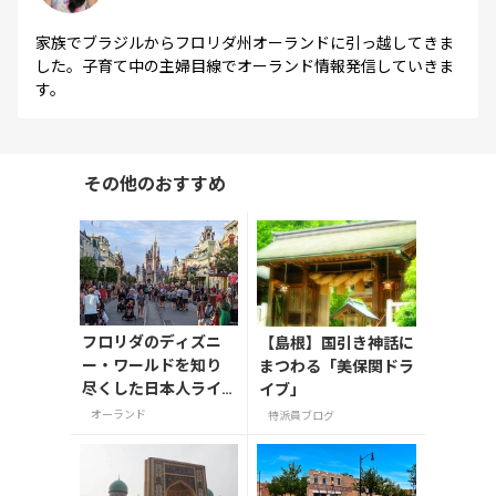
家族でブラジルからフロリダ州オーランドに引っ越してきま
した。子育て中の主婦目線でオーランド情報発信していきま
す。
その他のおすすめ
フロリダのディズニ
【島根】国引き神話に
ー・ワールドを知り
まつわる「美保関ドラ
尽くした日本人ライ
イブ」
ターが楽しみ方を伝
オーランド
特派員ブログ
授