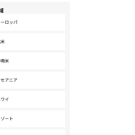
域
ヨーロッパ
北米
中南米
オセアニア
ハワイ
リゾート