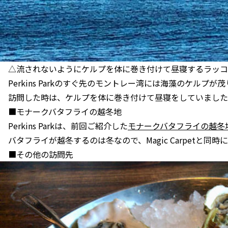
△流されないようにケルプを体に巻き付けて昼寝するラッコ
Perkins Parkのすぐ先のモントレー湾には海藻のケル
訪問した時は、ケルプを体に巻き付けて昼寝をしていました
■モナークバタフライの越冬地
Perkins Parkは、前回ご紹介した
モナークバタフライの越冬
バタフライが越冬するのは冬なので、Magic Carpetと
■その他の訪問先