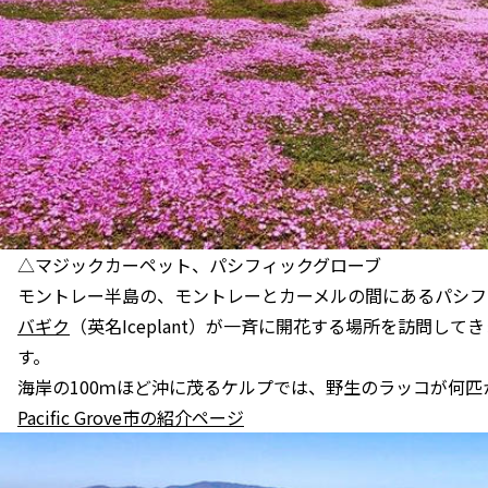
△マジックカーペット、パシフィックグローブ
モントレー半島の、モントレーとカーメルの間にあるパシフ
バギク
（英名Iceplant）が一斉に開花する場所を訪問してきまし
す。
海岸の100ｍほど沖に茂るケルプでは、野生のラッコが何
Pacific Grove市の紹介ページ