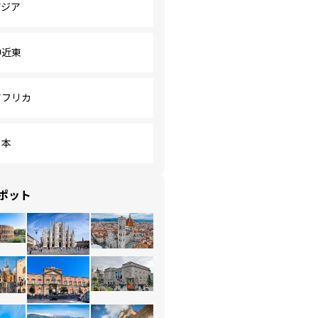
アジア
中近東
アフリカ
日本
ポット