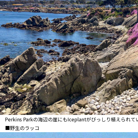
Perkins Parkの海辺の崖にもIceplantがびっしり植えられ
■野生のラッコ