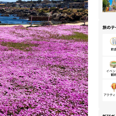
旅のテ
飲
イベン
観
アクティ