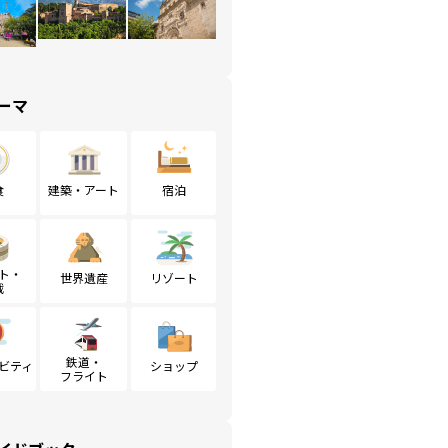
ーマ
食
建築・アート
宿泊
ト・
世界遺産
リゾート
戦
鉄道・
ビティ
ショップ
フライト