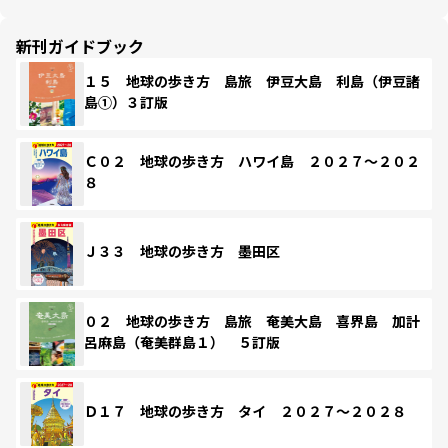
新刊ガイドブック
１５ 地球の歩き方 島旅 伊豆大島 利島（伊豆諸
島①）３訂版
Ｃ０２ 地球の歩き方 ハワイ島 ２０２７～２０２
８
Ｊ３３ 地球の歩き方 墨田区
０２ 地球の歩き方 島旅 奄美大島 喜界島 加計
呂麻島（奄美群島１） ５訂版
Ｄ１７ 地球の歩き方 タイ ２０２７～２０２８