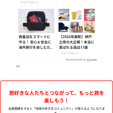
理」20選
説
ウェブマガジン
貴重品をスマートに
【2026年最新】神戸
守る！ 安心＆安全に
土産の大正解！本当に
海外旅行を楽しむた
喜ばれる逸品17選
めのセキュリティー
ウェブマガジン
ポーチ
Recommended by
AD
旅好きな人たちとつながって、もっと旅を
楽しもう！
会員登録をすると「地球の歩き方コミュニティ」が使えるようになりま
す。