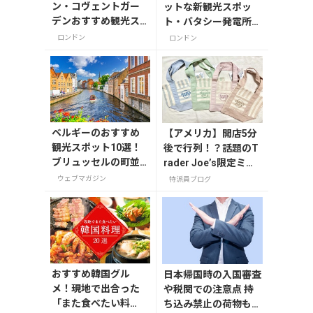
ン・コヴェントガー
ットな新観光スポッ
デンおすすめ観光ス
ト・バタシー発電所徹
ポット3つ！
底ガイド
ロンドン
ロンドン
ベルギーのおすすめ
【アメリカ】開店5分
観光スポット10選！
後で行列！？話題のT
ブリュッセルの町並
rader Joe’s限定ミニ
みやノートルダム大
トート発売日レポ
ウェブマガジン
特派員ブログ
聖堂を巡る
おすすめ韓国グル
日本帰国時の入国審査
メ！現地で出合った
や税関での注意点 持
「また食べたい料
ち込み禁止の荷物も解