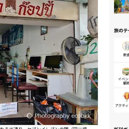
旅のテ
飲
イベン
観
アクティ
れまで通り、セブンイレブンの隣（同じ場