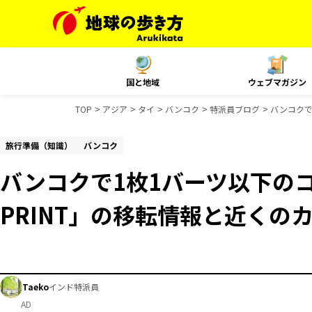
国と地域
ウェブマガジン
TOP
アジア
タイ
バンコク
特派員ブログ
バンコクで
旅行準備（知識）
バンコク
バンコクで1枚1バーツ以下のコ
PRINT」の移転情報と近くの
Taeko
インド特派員
AD