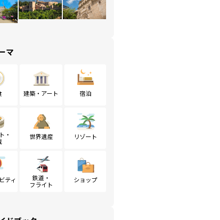
ーマ
食
建築・アート
宿泊
ト・
世界遺産
リゾート
戦
鉄道・
ビティ
ショップ
フライト