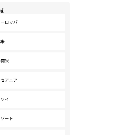
域
ヨーロッパ
北米
中南米
オセアニア
ハワイ
リゾート