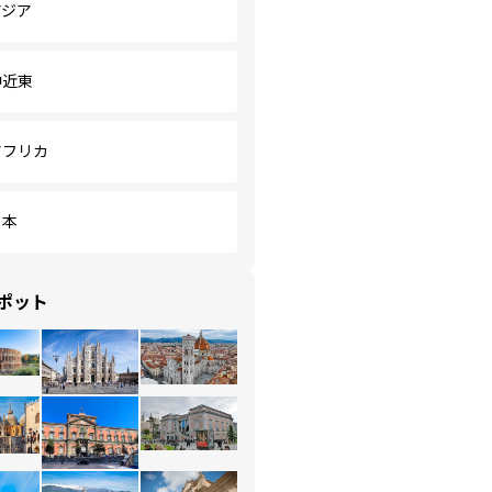
アジア
中近東
アフリカ
日本
ポット