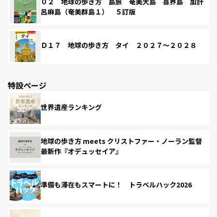
０２ 地球の歩き方 島旅 奄美大島 喜界島 加計
呂麻島（奄美群島１） ５訂版
Ｄ１７ 地球の歩き方 タイ ２０２７～２０２８
特設ページ
世界遺産ランキング
地球の歩き方 meets クリストファー・ノーラン監督
最新作『オデュッセイア』
準備も滞在もスマートに！ トラベルハック2026