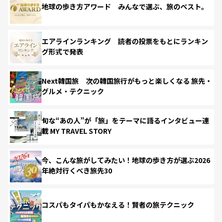
地球の歩き方アワード みんなで選ぶ、旅のベスト。
エアラインランキング 読者の投票をもとにランキン
グ形式で発表
Next韓国旅 次の韓国旅行がもっと楽しくなる 旅先・
グルメ・テクニック
旬な“あの人”が「旅」をテーマに語るインタビュー連
載 MY TRAVEL STORY
今、こんな旅がしてみたい！地球の歩き方が選ぶ2026
年絶対行くべき旅先30
コスパもタイパもかなえる！賢者の旅テクニック