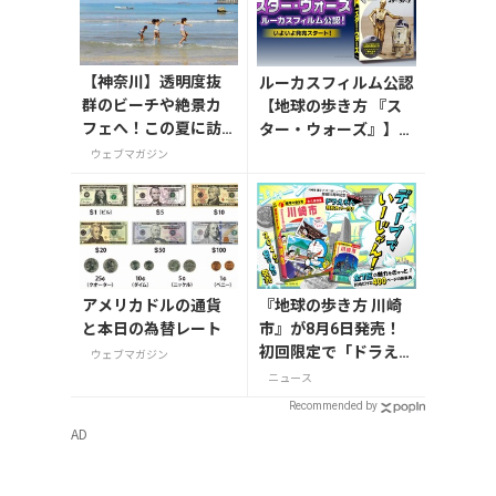
【神奈川】透明度抜
ルーカスフィルム公認
群のビーチや絶景カ
【地球の歩き方 『ス
フェへ！この夏に訪
ター・ウォーズ』】が
れたい三浦半島の穴
7月31日発売！初回限
ウェブマガジン
場スポット
定版はホログラム仕様
の特製リバーシブル帯
付き
アメリカドルの通貨
『地球の歩き方 川崎
と本日の為替レート
市』が8月6日発売！
初回限定で「ドラえも
ウェブマガジン
ん」描き下ろし特別カ
ニュース
バー付き
Recommended by
AD