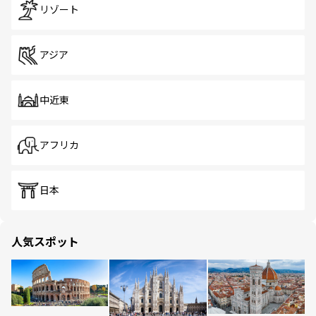
リゾート
アジア
中近東
アフリカ
日本
人気スポット