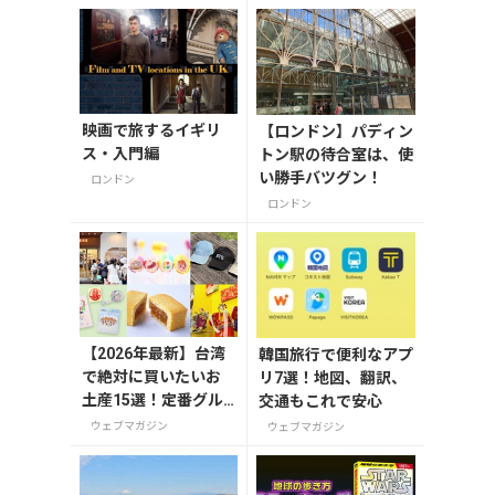
映画で旅するイギリ
【ロンドン】パディン
ス・入門編
トン駅の待合室は、使
い勝手バツグン！
ロンドン
ロンドン
【2026年最新】台湾
韓国旅行で便利なアプ
で絶対に買いたいお
リ7選！地図、翻訳、
土産15選！定番グル
交通もこれで安心
メやかわいい雑貨、
ウェブマガジン
ウェブマガジン
限定商品も紹介