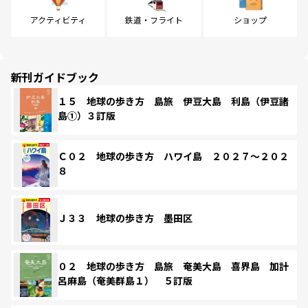
アクティビティ
鉄道・フライト
ショップ
新刊ガイドブック
１５ 地球の歩き方 島旅 伊豆大島 利島（伊豆諸
島①）３訂版
Ｃ０２ 地球の歩き方 ハワイ島 ２０２７～２０２
８
Ｊ３３ 地球の歩き方 墨田区
０２ 地球の歩き方 島旅 奄美大島 喜界島 加計
呂麻島（奄美群島１） ５訂版