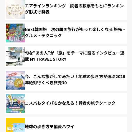
エアラインランキング 読者の投票をもとにランキン
グ形式で発表
Next韓国旅 次の韓国旅行がもっと楽しくなる 旅先・
グルメ・テクニック
旬な“あの人”が「旅」をテーマに語るインタビュー連
載 MY TRAVEL STORY
今、こんな旅がしてみたい！地球の歩き方が選ぶ2026
年絶対行くべき旅先30
コスパもタイパもかなえる！賢者の旅テクニック
地球の歩き方♥偏愛ハワイ