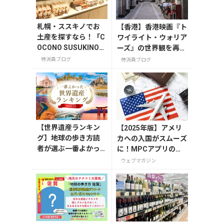
札幌・ススキノでお
【香港】香港映画『ト
土産を探すなら！「C
ワイライト・ウォリア
OCONO SUSUKINO」
ーズ』の世界観を再現
お土産編
した展覧会が九龍城砦
特派員ブログ
特派員ブログ
の跡地である九龍寨城
公園で開催中
【世界遺産ランキン
【2025年版】アメリ
グ】地球の歩き方読
カへの入国がスムーズ
者が選ぶ一番よかっ
に！MPCアプリの登
た世界遺産は？
録方法や使い方を解説
ウェブマガジン