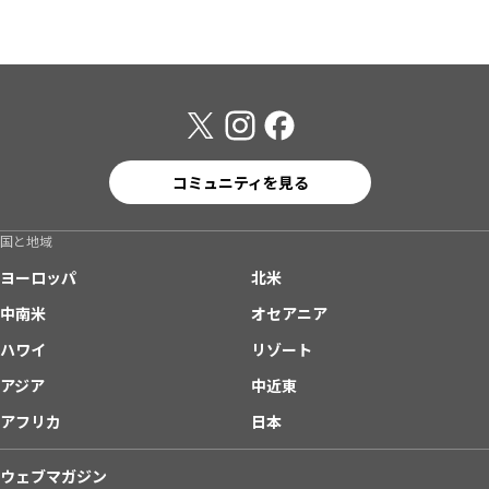
コミュニティを見る
国と地域
ヨーロッパ
北米
中南米
オセアニア
ハワイ
リゾート
アジア
中近東
アフリカ
日本
ウェブマガジン