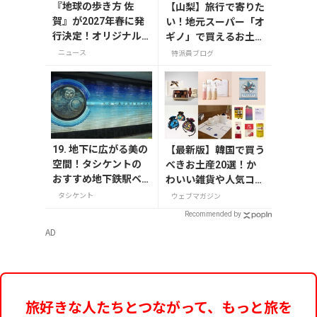
『地球の歩き方 佐
【山梨】旅行で寄りた
賀』が2027年春に発
い！地元スーパー「オ
行決定！オリジナル
ギノ」で買えるお土産
グッズが当たる発行
4選
ニュース
特派員ブログ
記念アンケート実施
中
19. 地下に広がる美の
【最新版】韓国で買う
空間！タシケントの
べきお土産20選！か
おすすめ地下鉄駅ベ
わいい雑貨や人気コス
スト5
メを紹介
タシケント
ウェブマガジン
Recommended by
AD
旅好きな人たちとつながって、もっと旅を