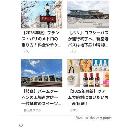
【2025年版】フラン
【パリ】ロワシーバス
ス・パリのメトロの
が運行終了へ、新空港
乗り方！料金やチケ
バスは地下鉄14号線
ットの種類、注意点
サン・ドニ・プレイエ
パリ
パリ
を解説
ルから
【岐阜】バームクー
【2025年最新】グア
ヘンの工場直営店─
ムで絶対に買いたいお
─岐阜市のスイーツ
土産15選！
スポット「FLEUR
特派員ブログ
グアム
（フルール）」
Recommended by
AD