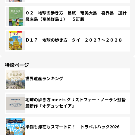
０２ 地球の歩き方 島旅 奄美大島 喜界島 加計
呂麻島（奄美群島１） ５訂版
Ｄ１７ 地球の歩き方 タイ ２０２７～２０２８
特設ページ
世界遺産ランキング
地球の歩き方 meets クリストファー・ノーラン監督
最新作『オデュッセイア』
準備も滞在もスマートに！ トラベルハック2026