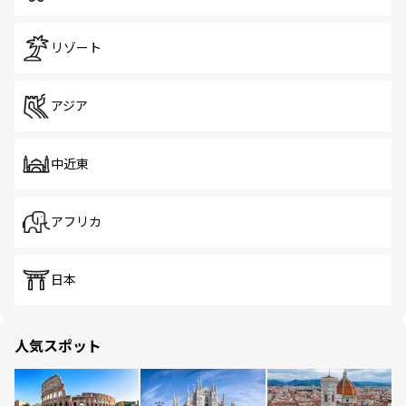
リゾート
アジア
中近東
アフリカ
日本
人気スポット