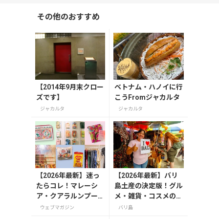
その他のおすすめ
【2014年9月末クロー
ベトナム・ハノイに行
ズです】
こうFromジャカルタ
ジャカルタ
ジャカルタ
【2026年最新】迷っ
【2026年最新】バリ
たらコレ！マレーシ
島土産の決定版！グル
ア・クアラルンプー
メ・雑貨・コスメのお
ルで絶対買いたいお
すすめ20選
ウェブマガジン
バリ島
土産15選