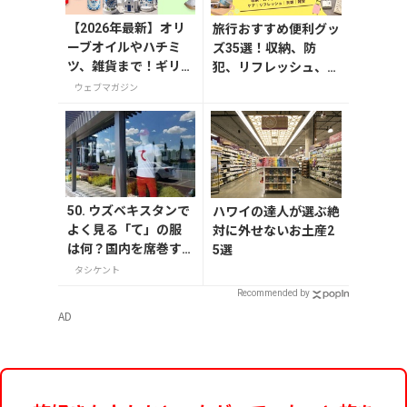
【2026年最新】オリ
旅行おすすめ便利グッ
ーブオイルやハチミ
ズ35選！収納、防
ツ、雑貨まで！ギリシ
犯、リフレッシュ、ど
ャで買いたいお土産1
れを持って行く？【編
ウェブマガジン
5選
集者の旅の持ち物】
50. ウズベキスタンで
ハワイの達人が選ぶ絶
よく見る「て」の服
対に外せないお土産2
は何？国内を席巻す
5選
るブランド7SABER直
タシケント
営店へ
Recommended by
AD