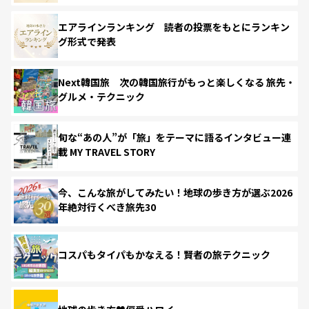
エアラインランキング 読者の投票をもとにランキン
グ形式で発表
Next韓国旅 次の韓国旅行がもっと楽しくなる 旅先・
グルメ・テクニック
旬な“あの人”が「旅」をテーマに語るインタビュー連
載 MY TRAVEL STORY
今、こんな旅がしてみたい！地球の歩き方が選ぶ2026
年絶対行くべき旅先30
コスパもタイパもかなえる！賢者の旅テクニック