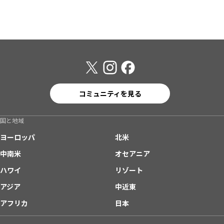
コミュニティを見る
国と地域
ヨーロッパ
北米
中南米
オセアニア
ハワイ
リゾート
アジア
中近東
アフリカ
日本