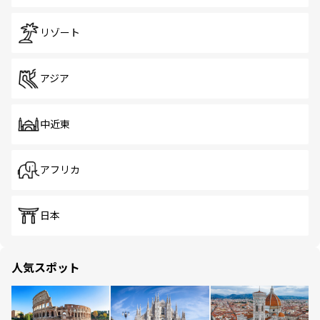
リゾート
アジア
中近東
アフリカ
日本
人気スポット