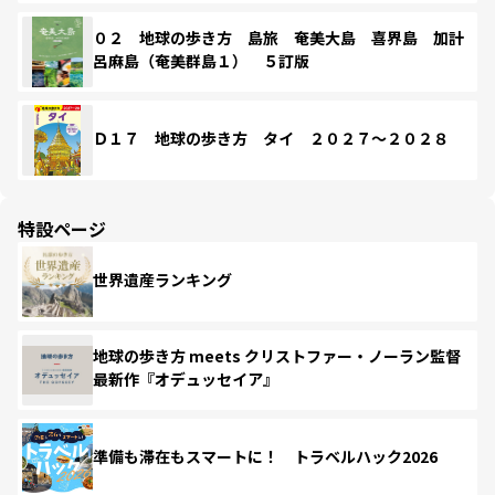
０２ 地球の歩き方 島旅 奄美大島 喜界島 加計
呂麻島（奄美群島１） ５訂版
Ｄ１７ 地球の歩き方 タイ ２０２７～２０２８
特設ページ
世界遺産ランキング
地球の歩き方 meets クリストファー・ノーラン監督
最新作『オデュッセイア』
準備も滞在もスマートに！ トラベルハック2026