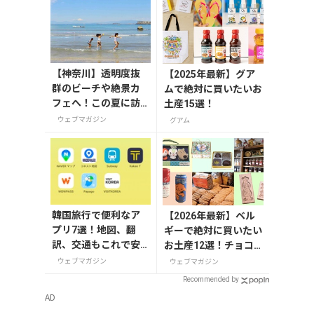
【神奈川】透明度抜
【2025年最新】グア
群のビーチや絶景カ
ムで絶対に買いたいお
フェへ！この夏に訪
土産15選！
れたい三浦半島の穴
ウェブマガジン
グアム
場スポット
韓国旅行で便利なア
【2026年最新】ベル
プリ7選！地図、翻
ギーで絶対に買いたい
訳、交通もこれで安
お土産12選！チョコ
心
レートやビール・雑貨
ウェブマガジン
ウェブマガジン
まで紹介
Recommended by
AD