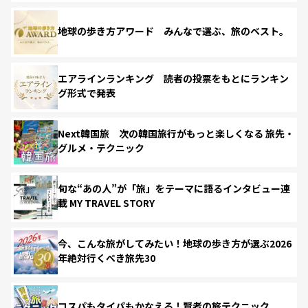
地球の歩き方アワード みんなで選ぶ、旅のベスト。
エアラインランキング 読者の投票をもとにランキン
グ形式で発表
Next韓国旅 次の韓国旅行がもっと楽しくなる 旅先・
グルメ・テクニック
旬な“あの人”が「旅」をテーマに語るインタビュー連
載 MY TRAVEL STORY
今、こんな旅がしてみたい！地球の歩き方が選ぶ2026
年絶対行くべき旅先30
コスパもタイパもかなえる！賢者の旅テクニック