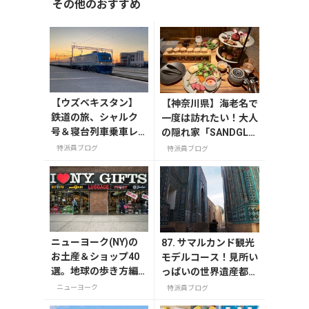
その他のおすすめ
【ウズベキスタン】
【神奈川県】海老名で
鉄道の旅、シャルク
一度は訪れたい！大人
号＆寝台列車乗車レ
の隠れ家「SANDGLA
ポート
SS 熾火」で味わうア
特派員ブログ
特派員ブログ
フタヌーンティー
ニューヨーク(NY)の
87. サマルカンド観光
お土産＆ショップ40
モデルコース！見所い
選。地球の歩き方編
っぱいの世界遺産都市
集者セレクト！
を満喫するおすすめプ
ニューヨーク
特派員ブログ
ラン紹介