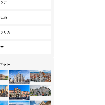
アジア
中近東
アフリカ
日本
ポット