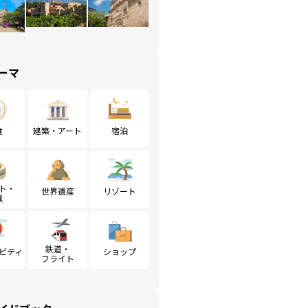
ーマ
食
建築・アート
宿泊
ト・
世界遺産
リゾート
戦
鉄道・
ビティ
ショップ
フライト