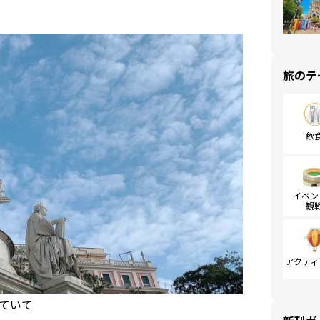
旅のテ
飲
イベン
観
アクティ
ていて