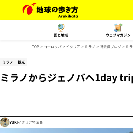
国と地域
ウェブマガジン
TOP
ヨーロッパ
イタリア
ミラノ
特派員ブログ
ミラ
ミラノ
観光
ミラノからジェノバへ1day tri
YUKI
イタリア特派員