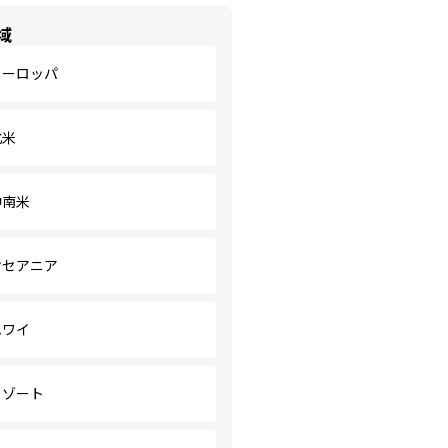
域
ヨーロッパ
北米
中南米
オセアニア
ハワイ
リゾート