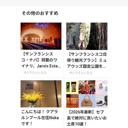
その他のおすすめ
【サンフランシス
【サンフランシスコ日
コ・ナパ】洞窟のワ
帰り観光プラン】ミュ
イナリ、Jarvis Estat
アウッズ国定公園を訪
e ジャビスエステート
れよう！
サンフランシスコ
サンフランシスコ
こんにちは！ クアラ
【2026年最新】セブ
ルンプール在住Nuka
島で絶対に買いたいお
です！
土産10選！