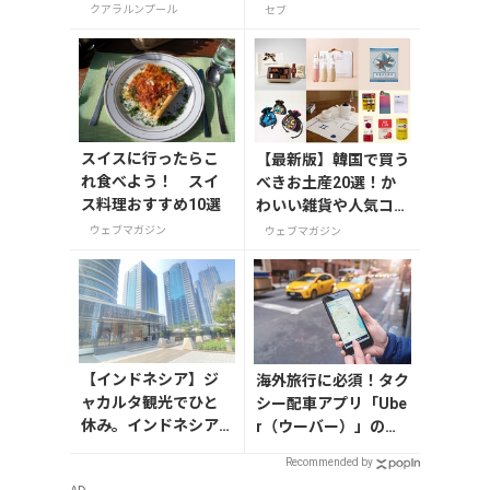
クアラルンプール
セブ
スイスに行ったらこ
【最新版】韓国で買う
れ食べよう！ スイ
べきお土産20選！か
ス料理おすすめ10選
わいい雑貨や人気コス
メを紹介
ウェブマガジン
ウェブマガジン
【インドネシア】ジ
海外旅行に必須！タク
ャカルタ観光でひと
シー配車アプリ「Ube
休み。インドネシア
r（ウーバー）」の登
各地のコーヒーを楽
録・利用方法
Recommended by
しめる「First Crack
AD