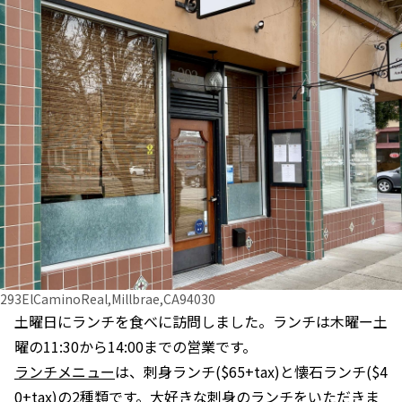
293ElCaminoReal,Millbrae,CA94030
土曜日にランチを食べに訪問しました。ランチは木曜ー土
曜の11:30から14:00までの営業です。
ランチメニュー
は、刺身ランチ($65+tax)と懐石ランチ($4
0+tax)の2種類です。大好きな刺身のランチをいただきま