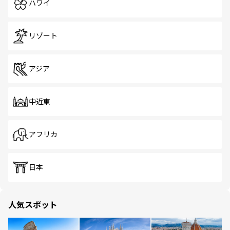
ハワイ
リゾート
アジア
中近東
アフリカ
日本
人気スポット