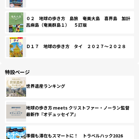
０２ 地球の歩き方 島旅 奄美大島 喜界島 加計
呂麻島（奄美群島１） ５訂版
Ｄ１７ 地球の歩き方 タイ ２０２７～２０２８
特設ページ
世界遺産ランキング
地球の歩き方 meets クリストファー・ノーラン監督
最新作『オデュッセイア』
準備も滞在もスマートに！ トラベルハック2026