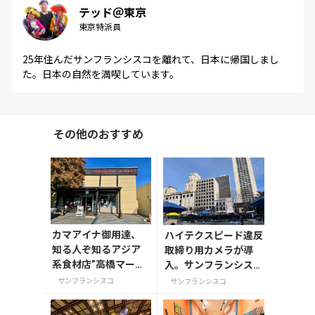
テッド＠東京
東京特派員
25年住んだサンフランシスコを離れて、日本に帰国しまし
た。日本の自然を満喫しています。
その他のおすすめ
カマアイナ御用達、
ハイテクスピード違反
知る人ぞ知るアジア
取締り用カメラが導
系食材店”高橋マーケ
入。サンフランシスコ
ット”
3月後半の様子。
サンフランシスコ
サンフランシスコ