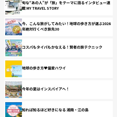
旬な“あの人”が「旅」をテーマに語るインタビュー連
載 MY TRAVEL STORY
今、こんな旅がしてみたい！地球の歩き方が選ぶ2026
年絶対行くべき旅先30
コスパもタイパもかなえる！賢者の旅テクニック
地球の歩き方♥偏愛ハワイ
今年の夏はインスパイアへ！
知れば知るほど好きになる 湘南・江の島