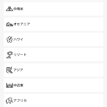
中南米
オセアニア
ハワイ
リゾート
アジア
中近東
アフリカ