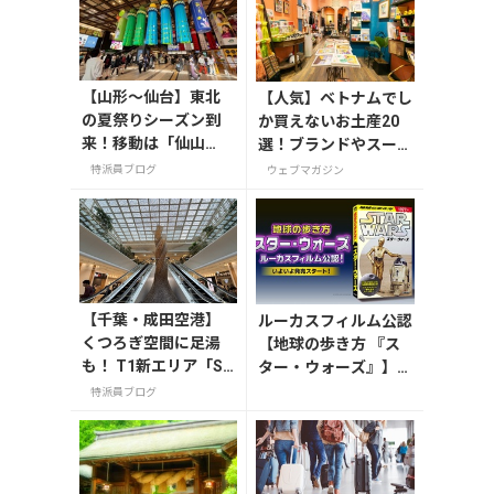
【山形〜仙台】東北
【人気】ベトナムでし
の夏祭りシーズン到
か買えないお土産20
来！移動は「仙山
選！ブランドやスーパ
線」と「高速バス」
ーのお菓子や雑貨まで
特派員ブログ
ウェブマガジン
どっちが正解？
紹介
【千葉・成田空港】
ルーカスフィルム公認
くつろぎ空間に足湯
【地球の歩き方 『ス
も！ T1新エリア「SH
ター・ウォーズ』】が
IKISAI GARDEN」
7月31日発売！初回限
特派員ブログ
定版はホログラム仕様
の特製リバーシブル帯
付き