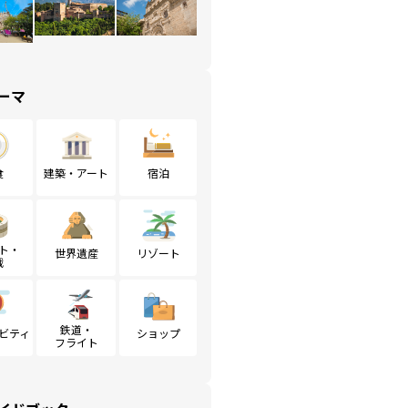
ーマ
食
建築・アート
宿泊
ト・
世界遺産
リゾート
戦
鉄道・
ビティ
ショップ
フライト