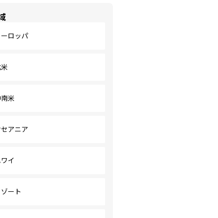
域
ヨーロッパ
北米
中南米
オセアニア
ハワイ
リゾート