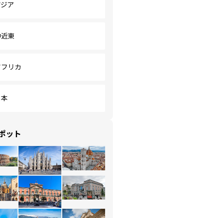
アジア
中近東
アフリカ
日本
ポット