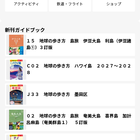
アクティビティ
鉄道・フライト
ショップ
新刊ガイドブック
１５ 地球の歩き方 島旅 伊豆大島 利島（伊豆諸
島①）３訂版
Ｃ０２ 地球の歩き方 ハワイ島 ２０２７～２０２
８
Ｊ３３ 地球の歩き方 墨田区
０２ 地球の歩き方 島旅 奄美大島 喜界島 加計
呂麻島（奄美群島１） ５訂版