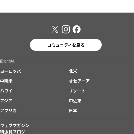
コミュニティを見る
国と地域
ヨーロッパ
北米
中南米
オセアニア
ハワイ
リゾート
アジア
中近東
アフリカ
日本
ウェブマガジン
特派員ブログ