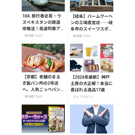
104. 旅行者必見・ウ
【岐阜】バームクーヘ
ズベキスタンの鉄道
ンの工場直営店──岐
攻略法！高速列車ア
阜市のスイーツスポッ
フラシアブ号から旅
ト「FLEUR（フルー
特派員ブログ
特派員ブログ
情あふれる夜行列車
ル）」
まで
【京都】老舗のまる
【2026年最新】神戸
き製パン所の2号店
土産の大正解！本当に
へ。人気こっぺパン
喜ばれる逸品17選
を市役所で味わう
特派員ブログ
ウェブマガジン