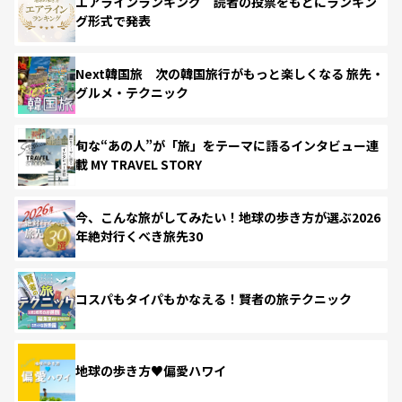
エアラインランキング 読者の投票をもとにランキン
グ形式で発表
Next韓国旅 次の韓国旅行がもっと楽しくなる 旅先・
グルメ・テクニック
旬な“あの人”が「旅」をテーマに語るインタビュー連
載 MY TRAVEL STORY
今、こんな旅がしてみたい！地球の歩き方が選ぶ2026
年絶対行くべき旅先30
コスパもタイパもかなえる！賢者の旅テクニック
地球の歩き方♥偏愛ハワイ