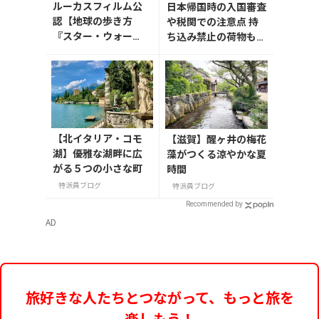
ルーカスフィルム公
日本帰国時の入国審査
認【地球の歩き方
や税関での注意点 持
『スター・ウォー
ち込み禁止の荷物も解
ズ』】が7月31日発
説
売！初回限定版はホ
ログラム仕様の特製
リバーシブル帯付き
【北イタリア・コモ
【滋賀】醒ヶ井の梅花
湖】優雅な湖畔に広
藻がつくる涼やかな夏
がる５つの小さな町
時間
特派員ブログ
特派員ブログ
Recommended by
AD
旅好きな人たちとつながって、もっと旅を
楽しもう！