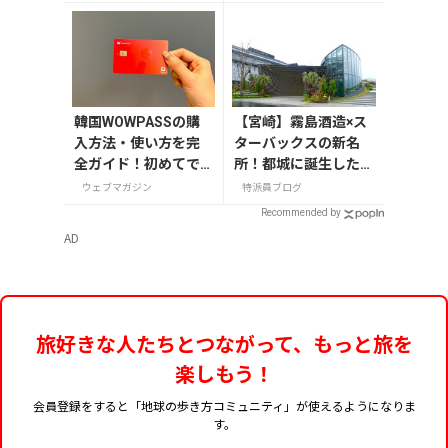
うアフタヌーンティ
開催
ー
韓国WOWPASSの購
【宮崎】霧島酒造×ス
入方法・使い方を完
ターバックスの新名
全ガイド！初めてで
所！都城に誕生した
も迷わない
「KIRISHIMA GREEN
ウェブマガジン
特派員ブログ
SHIP icoia」
Recommended by
AD
旅好きな人たちとつながって、もっと旅を
楽しもう！
会員登録をすると「地球の歩き方コミュニティ」が使えるようになりま
す。