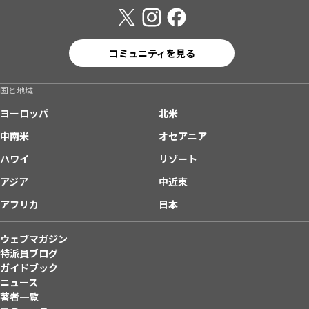
コミュニティを見る
国と地域
ヨーロッパ
北米
中南米
オセアニア
ハワイ
リゾート
アジア
中近東
アフリカ
日本
ウェブマガジン
特派員ブログ
ガイドブック
ニュース
著者一覧