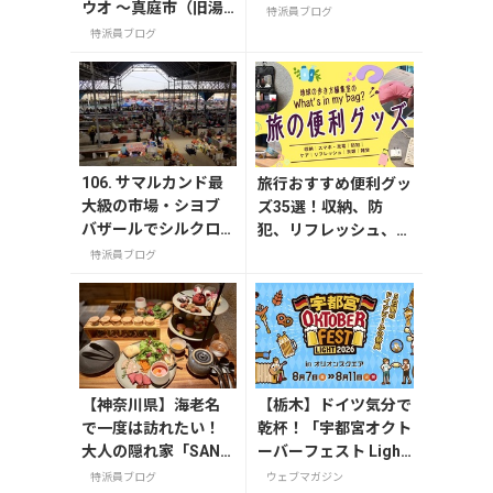
ウオ ～真庭市（旧湯
特派員ブログ
原町）～
特派員ブログ
106. サマルカンド最
旅行おすすめ便利グッ
大級の市場・シヨブ
ズ35選！収納、防
バザールでシルクロ
犯、リフレッシュ、ど
ード交易の面影を感
れを持って行く？【編
特派員ブログ
じよう
集者の旅の持ち物】
【神奈川県】海老名
【栃木】ドイツ気分で
で一度は訪れたい！
乾杯！「宇都宮オクト
大人の隠れ家「SAND
ーバーフェスト Light
GLASS 熾火」で味わ
2026」が8月7日から
特派員ブログ
ウェブマガジン