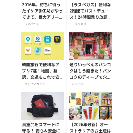
2016年、待ちに待っ
【ラスベガス】便利な
たイケア(IKEA)がやっ
2階建てバス・デュー
てきて、巨大アリーナ
ス！24時間乗り放題
も堂々オープン!
パスも
ラスベガス
ラスベガス
韓国旅行で便利なア
通りいっぺんのバンコ
プリ7選！地図、翻
クはもう飽きた！バン
訳、交通もこれで安
コクのディープで穴場
心
のおすすめスポットは
ウェブマガジン
バンコク
ここだ！
貴重品をスマートに
【2026年最新】オー
守る！ 安心＆安全に
ストラリアのお土産は