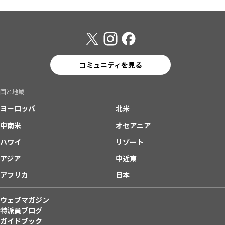
コミュニティを見る
国と地域
ヨーロッパ
北米
中南米
オセアニア
ハワイ
リゾート
アジア
中近東
アフリカ
日本
ウェブマガジン
特派員ブログ
ガイドブック