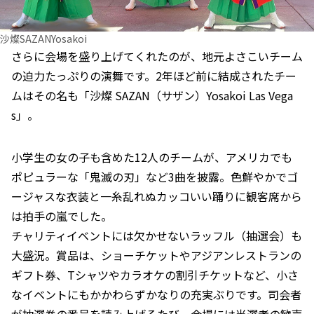
沙燦SAZANYosakoi
さらに会場を盛り上げてくれたのが、地元よさこいチーム
の迫力たっぷりの演舞です。2年ほど前に結成されたチー
ムはその名も「沙燦 SAZAN（サザン）Yosakoi Las Vega
s」。
小学生の女の子も含めた12人のチームが、アメリカでも
ポピュラーな「鬼滅の刃」など3曲を披露。色鮮やかでゴ
ージャスな衣装と一糸乱れぬカッコいい踊りに観客席から
は拍手の嵐でした。
チャリティイベントには欠かせないラッフル（抽選会）も
大盛況。賞品は、ショーチケットやアジアンレストランの
ギフト券、Tシャツやカラオケの割引チケットなど、小さ
なイベントにもかかわらずかなりの充実ぶりです。司会者
が抽選券の番号を読み上げるたび、会場には当選者の歓声