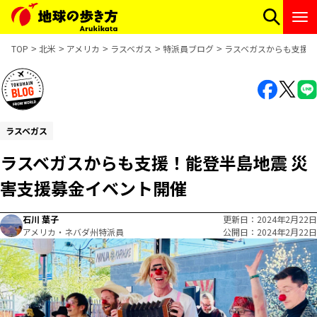
TOP
北米
アメリカ
ラスベガス
特派員ブログ
ラスベガスからも支援！
ラスベガス
ラスベガスからも支援！能登半島地震 災
害支援募金イベント開催
石川 葉子
更新日
2024年2月22日
アメリカ・ネバダ州特派員
公開日
2024年2月22日