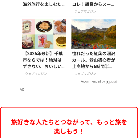
海外旅行を楽しむた
コレ！雑貨からスーパ
めのセキュリティー
ーでも買えるグルメま
ウェブマガジン
ポーチ
で13選
【2026年最新】千葉
憧れだった紅葉の涸沢
市ならでは！絶対は
カール。登山初心者が
ずさない、おいしい
上高地から6時間半の
お土産10選
登山でたどり着いた美
ウェブマガジン
ウェブマガジン
しき紅葉と穂高連峰
Recommended by
AD
旅好きな人たちとつながって、もっと旅を
楽しもう！