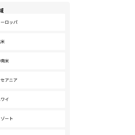
域
ヨーロッパ
北米
中南米
オセアニア
ハワイ
リゾート