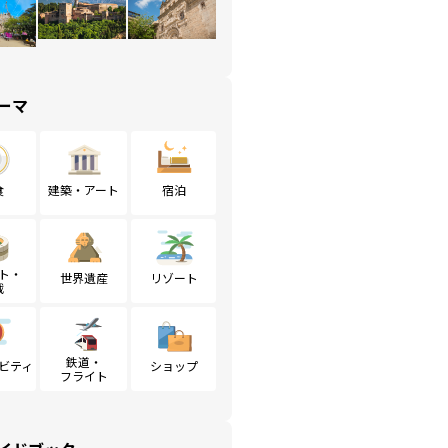
ーマ
食
建築・アート
宿泊
ト・
世界遺産
リゾート
戦
鉄道・
ビティ
ショップ
フライト