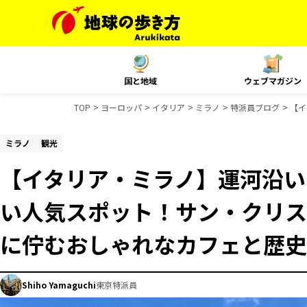
国と地域
ウェブマガジン
TOP
ヨーロッパ
イタリア
ミラノ
特派員ブログ
【イ
ミラノ
観光
【イタリア・ミラノ】運河沿い
い人気スポット！サン・クリス
に佇むおしゃれなカフェと歴史
Shiho Yamaguchi
東京特派員