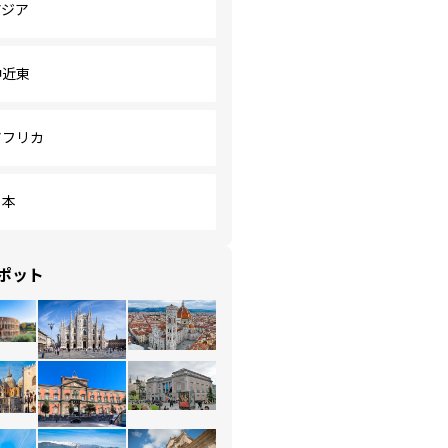
アジア
中近東
アフリカ
日本
ポット