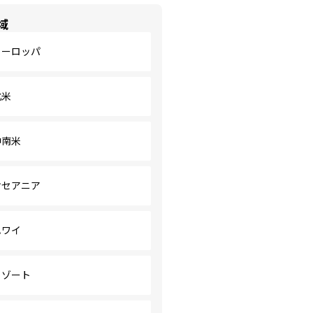
域
ヨーロッパ
北米
中南米
オセアニア
ハワイ
リゾート