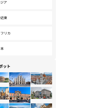
アジア
中近東
アフリカ
日本
ポット