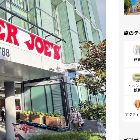
旅のテ
飲
イベン
観
アクティ