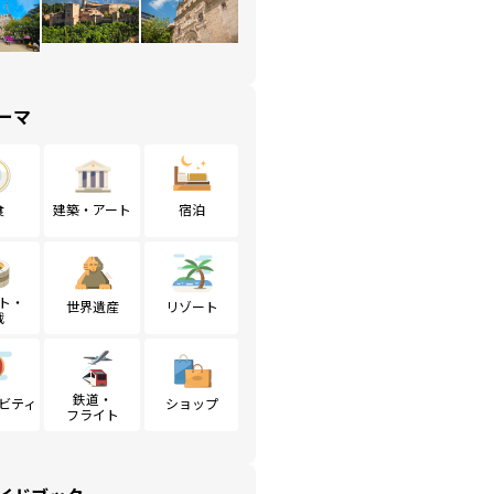
ーマ
食
建築・アート
宿泊
ト・
世界遺産
リゾート
戦
鉄道・
ビティ
ショップ
フライト