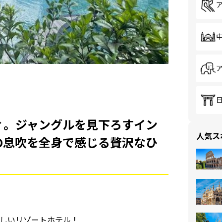
ィ。ジャングルを見下ろすイン
人気ス
の息吹を全身で感じる贅沢なひ
しいリゾートホテル！