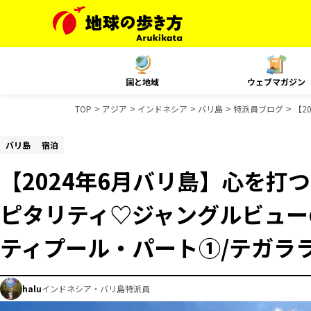
国と地域
ウェブマガジン
TOP
アジア
インドネシア
バリ島
特派員ブログ
【2
バリ島
宿泊
【2024年6月バリ島】心を打
ピタリティ♡ジャングルビュー
ティプール・パート①/テガラ
halu
インドネシア・バリ島特派員