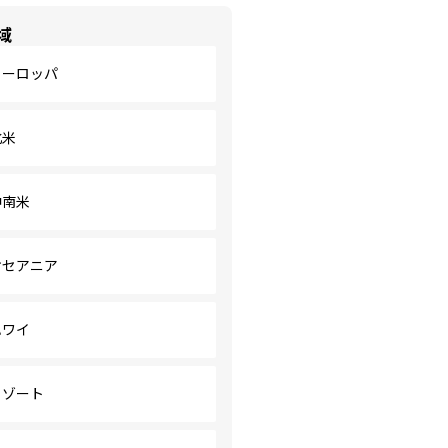
域
ヨーロッパ
北米
中南米
オセアニア
ハワイ
リゾート