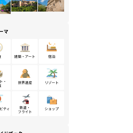
ーマ
食
建築・アート
宿泊
ト・
世界遺産
リゾート
戦
鉄道・
ビティ
ショップ
フライト