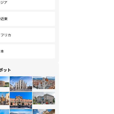
アジア
中近東
アフリカ
日本
ポット