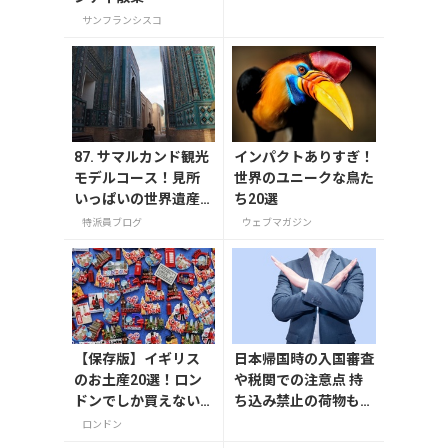
サンフランシスコ
87. サマルカンド観光
インパクトありすぎ！
モデルコース！見所
世界のユニークな鳥た
いっぱいの世界遺産
ち20選
都市を満喫するおす
特派員ブログ
ウェブマガジン
すめプラン紹介
【保存版】イギリス
日本帰国時の入国審査
のお土産20選！ロン
や税関での注意点 持
ドンでしか買えない
ち込み禁止の荷物も解
雑貨/お菓子/紅茶まで
説
ロンドン
徹底紹介