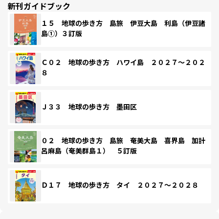
新刊ガイドブック
１５ 地球の歩き方 島旅 伊豆大島 利島（伊豆諸
島①）３訂版
Ｃ０２ 地球の歩き方 ハワイ島 ２０２７～２０２
８
Ｊ３３ 地球の歩き方 墨田区
０２ 地球の歩き方 島旅 奄美大島 喜界島 加計
呂麻島（奄美群島１） ５訂版
Ｄ１７ 地球の歩き方 タイ ２０２７～２０２８