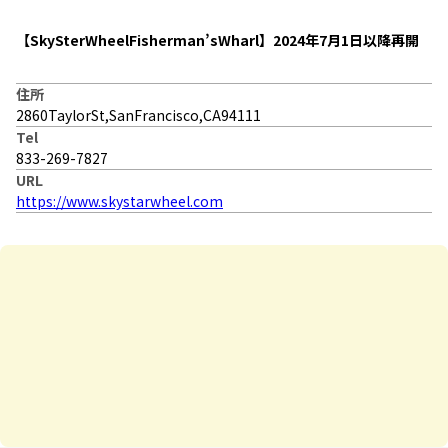
【SkySterWheelFisherman’sWharl】2024年7月1日以降再開
住所
2860TaylorSt,SanFrancisco,CA94111
Tel
833-269-7827
URL
https://www.skystarwheel.com