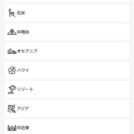
北米
中南米
オセアニア
ハワイ
リゾート
アジア
中近東