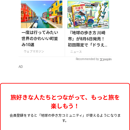
一度は行ってみたい
『地球の歩き方 川崎
世界のかわいい町並
市』が8月6日発売！
み10選
初回限定で「ドラえも
ん」描き下ろし特別カ
ウェブマガジン
ニュース
バー付き
Recommended by
AD
旅好きな人たちとつながって、もっと旅を
楽しもう！
会員登録をすると「地球の歩き方コミュニティ」が使えるようになりま
す。