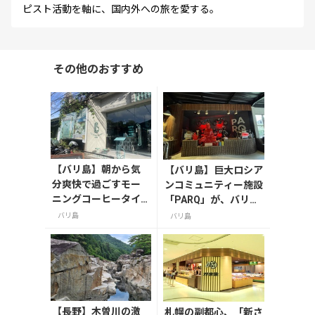
ピスト活動を軸に、国内外への旅を愛する。
その他のおすすめ
【バリ島】朝から気
【バリ島】巨大ロシア
分爽快で過ごすモー
ンコミュニティー施設
ニングコーヒータイ
「PARQ」が、バリ当
ム/サヌール
局より一時営業停止命
バリ島
バリ島
令/ウブド
【長野】木曽川の激
札幌の副都心、「新さ