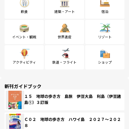
飲食
建築・アート
宿泊
イベント・観戦
世界遺産
リゾート
アクティビティ
鉄道・フライト
ショップ
新刊ガイドブック
１５ 地球の歩き方 島旅 伊豆大島 利島（伊豆諸
島①）３訂版
Ｃ０２ 地球の歩き方 ハワイ島 ２０２７～２０２
８