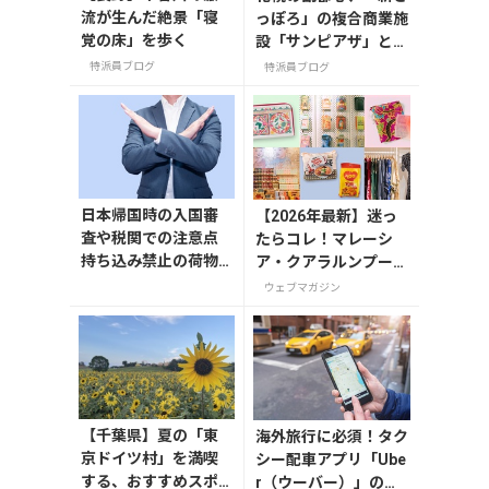
流が生んだ絶景「寝
っぽろ」の複合商業施
覚の床」を歩く
設「サンピアザ」と
「カテプリ」は、
特派員ブログ
特派員ブログ
日本帰国時の入国審
【2026年最新】迷っ
査や税関での注意点
たらコレ！マレーシ
持ち込み禁止の荷物
ア・クアラルンプール
も解説
で絶対買いたいお土産
ウェブマガジン
15選
【千葉県】夏の「東
海外旅行に必須！タク
京ドイツ村」を満喫
シー配車アプリ「Ube
する、おすすめスポ
r（ウーバー）」の登