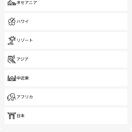
オセアニア
ハワイ
リゾート
アジア
中近東
アフリカ
日本