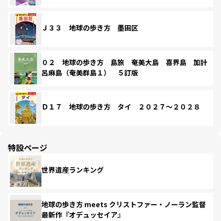
Ｊ３３ 地球の歩き方 墨田区
０２ 地球の歩き方 島旅 奄美大島 喜界島 加計
呂麻島（奄美群島１） ５訂版
Ｄ１７ 地球の歩き方 タイ ２０２７～２０２８
特設ページ
世界遺産ランキング
地球の歩き方 meets クリストファー・ノーラン監督
最新作『オデュッセイア』