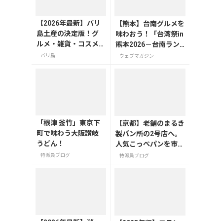
【2026年最新】バリ
【熊本】台南グルメを
島土産の決定版！グ
味わおう！「台湾祭in
ルメ・雑貨・コスメ
熊本2026－台南ラン
のおすすめ20選
タン祭－」が8月8日
バリ島
ウェブマガジン
から開催の画像一覧
「根津 釜竹」東京下
【京都】老舗のまるき
町で味わう大阪讃岐
製パン所の2号店へ。
うどん！
人気こっぺパンを市役
所で味わう
特派員ブログ
特派員ブログ