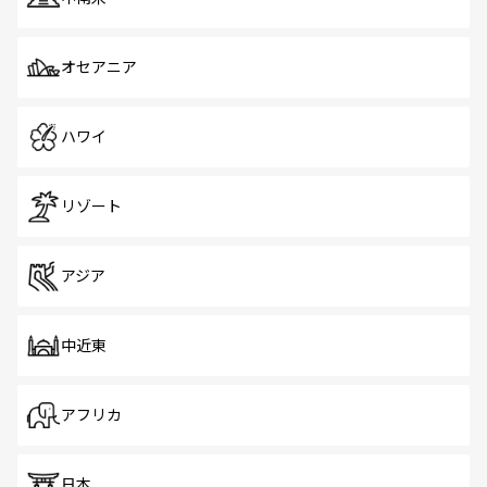
オセアニア
ハワイ
リゾート
アジア
中近東
アフリカ
日本