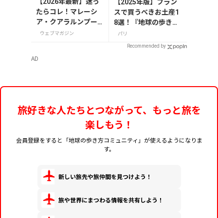
【2026年最新】迷っ
【2025年版】フラン
たらコレ！マレーシ
スで買うべきお土産1
ア・クアラルンプー
8選！『地球の歩き
ルで絶対買いたいお
方』編集者おすすめの
ウェブマガジン
パリ
土産15選
お菓子や雑貨などを紹
Recommended by
介
AD
旅好きな人たちとつながって、もっと旅を
楽しもう！
会員登録をすると「地球の歩き方コミュニティ」が使えるようになりま
す。
新しい旅先や旅仲間を見つけよう！
旅や世界にまつわる情報を共有しよう！