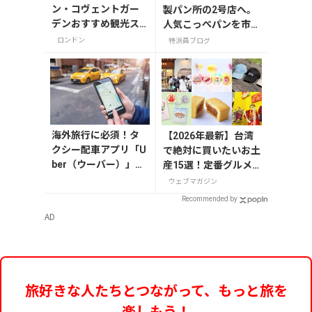
ン・コヴェントガー
製パン所の2号店へ。
デンおすすめ観光ス
人気こっぺパンを市役
ポット3つ！
所で味わう
ロンドン
特派員ブログ
海外旅行に必須！タ
【2026年最新】台湾
クシー配車アプリ「U
で絶対に買いたいお土
ber（ウーバー）」の
産15選！定番グルメ
登録・利用方法
やかわいい雑貨、限定
ウェブマガジン
商品も紹介
Recommended by
AD
旅好きな人たちとつながって、もっと旅を
楽しもう！