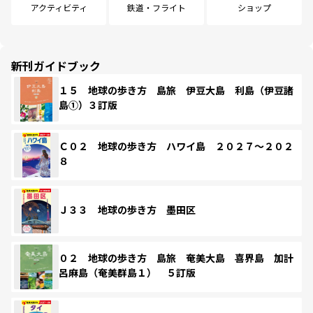
アクティビティ
鉄道・フライト
ショップ
新刊ガイドブック
１５ 地球の歩き方 島旅 伊豆大島 利島（伊豆諸
島①）３訂版
Ｃ０２ 地球の歩き方 ハワイ島 ２０２７～２０２
８
Ｊ３３ 地球の歩き方 墨田区
０２ 地球の歩き方 島旅 奄美大島 喜界島 加計
呂麻島（奄美群島１） ５訂版