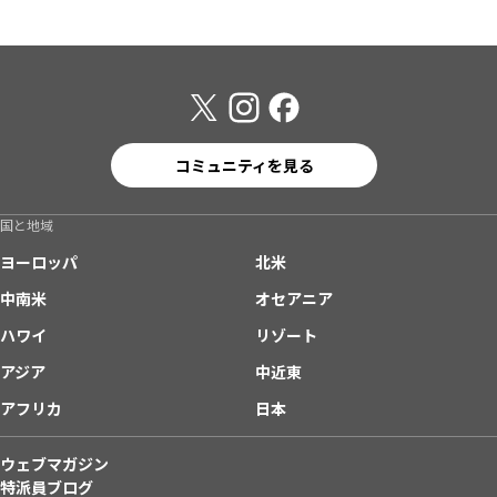
コミュニティを見る
国と地域
ヨーロッパ
北米
中南米
オセアニア
ハワイ
リゾート
アジア
中近東
アフリカ
日本
ウェブマガジン
特派員ブログ