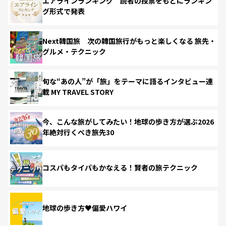
エアラインランキング 読者の投票をもとにランキン
グ形式で発表
Next韓国旅 次の韓国旅行がもっと楽しくなる 旅先・
グルメ・テクニック
旬な“あの人”が「旅」をテーマに語るインタビュー連
載 MY TRAVEL STORY
今、こんな旅がしてみたい！地球の歩き方が選ぶ2026
年絶対行くべき旅先30
コスパもタイパもかなえる！賢者の旅テクニック
地球の歩き方♥偏愛ハワイ