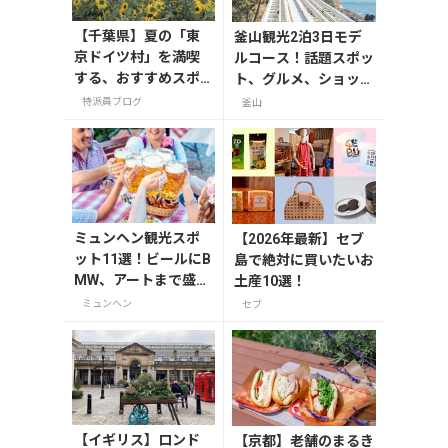
【千葉県】夏の「東
釜山観光2泊3日モデ
京ドイツ村」を満喫
ルコース！話題スポッ
する、おすすめスポ
ト、グルメ、ショッピ
ット3選
ングを満喫
特派員ブログ
釜山
ミュンヘン観光スポ
【2026年最新】セブ
ット11選！ビールにB
島で絶対に買いたいお
MW、アートまで盛り
土産10選！
だくさん
ミュンヘン
セブ
【イギリス】ロンド
【京都】老舗のまるき