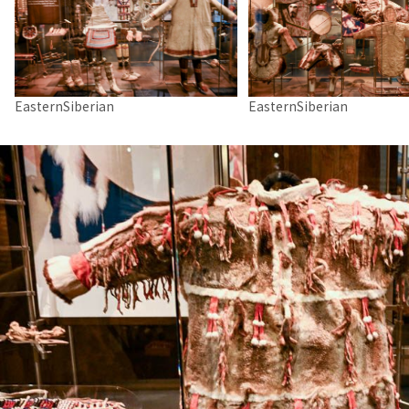
EasternSiberian
EasternSiberian