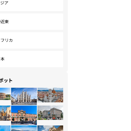
アジア
中近東
アフリカ
日本
ポット