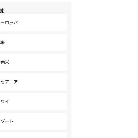
域
ヨーロッパ
北米
中南米
オセアニア
ハワイ
リゾート