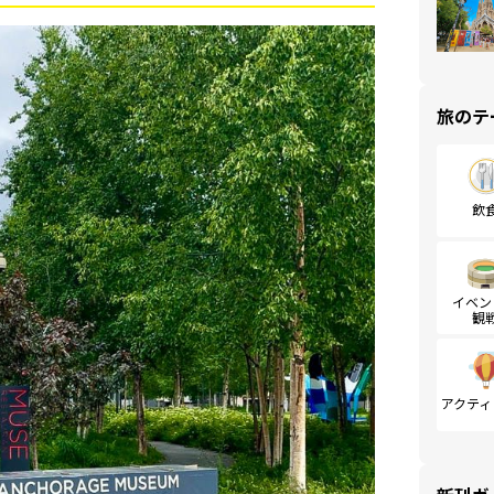
旅のテ
飲
イベン
観
アクティ