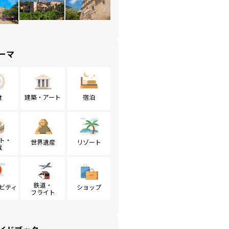
ーマ
食
建築・アート
宿泊
ト・
世界遺産
リゾート
戦
鉄道・
ビティ
ショップ
フライト