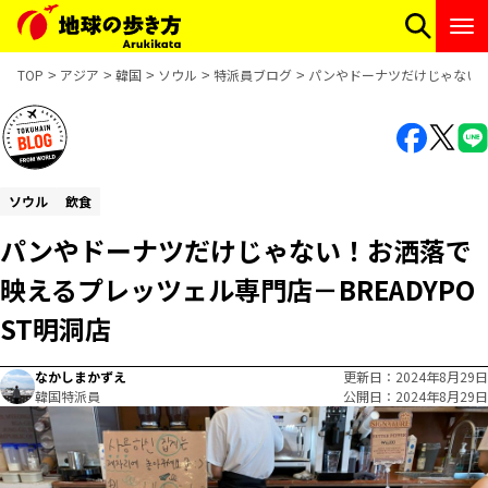
TOP
アジア
韓国
ソウル
特派員ブログ
パンやドーナツだけじゃない！
ソウル
飲食
パンやドーナツだけじゃない！お洒落で
映えるプレッツェル専門店－BREADYPO
ST明洞店
なかしまかずえ
更新日
2024年8月29日
韓国特派員
公開日
2024年8月29日