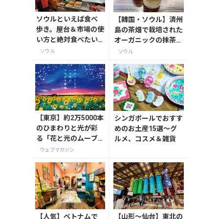
ソウルといえば食べ
【韓国・ソウル】済州
歩き。屋台＆市場の使
島の茶畑で栽培された
い方と絶対食べたい
オーガニックの抹茶を
今どきB級グルメ
使ったドリンクとスイ
ソウル
ソウル
ーツが楽しめる明洞カ
フェ ー 【MECHA明洞
本店】
【東京】約2万5000本
シンガポールでおすす
のひまわりと光が彩
めのお土産15選～グ
る「花と光のムーブ
ルメ、コスメ＆雑貨
メント」が葛西臨海
ウェブマガジン
公園で7月31日から開
催
【人気】ベトナムで
【山形〜仙台】東北の