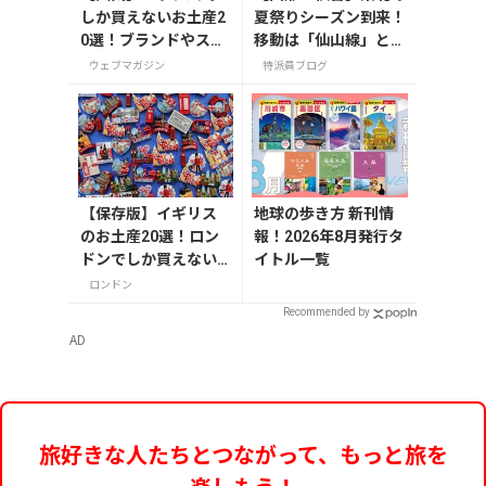
しか買えないお土産2
夏祭りシーズン到来！
0選！ブランドやスー
移動は「仙山線」と
パーのお菓子や雑貨
「高速バス」どっちが
ウェブマガジン
特派員ブログ
まで紹介
正解？
【保存版】イギリス
地球の歩き方 新刊情
のお土産20選！ロン
報！2026年8月発行タ
ドンでしか買えない
イトル一覧
雑貨/お菓子/紅茶まで
ロンドン
徹底紹介
Recommended by
AD
旅好きな人たちとつながって、もっと旅を