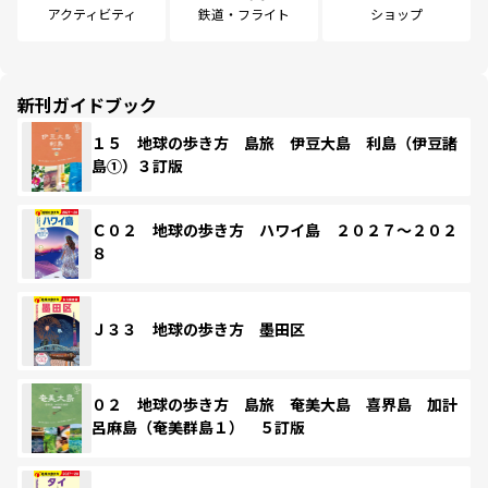
アクティビティ
鉄道・フライト
ショップ
新刊ガイドブック
１５ 地球の歩き方 島旅 伊豆大島 利島（伊豆諸
島①）３訂版
Ｃ０２ 地球の歩き方 ハワイ島 ２０２７～２０２
８
Ｊ３３ 地球の歩き方 墨田区
０２ 地球の歩き方 島旅 奄美大島 喜界島 加計
呂麻島（奄美群島１） ５訂版