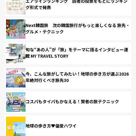
エアラインランキング 読者の投票をもとにランキン
グ形式で発表
Next韓国旅 次の韓国旅行がもっと楽しくなる 旅先・
グルメ・テクニック
旬な“あの人”が「旅」をテーマに語るインタビュー連
載 MY TRAVEL STORY
今、こんな旅がしてみたい！地球の歩き方が選ぶ2026
年絶対行くべき旅先30
コスパもタイパもかなえる！賢者の旅テクニック
地球の歩き方♥偏愛ハワイ