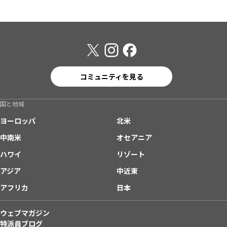
コミュニティを見る
国と地域
ヨーロッパ
北米
中南米
オセアニア
ハワイ
リゾート
アジア
中近東
アフリカ
日本
ウェブマガジン
特派員ブログ