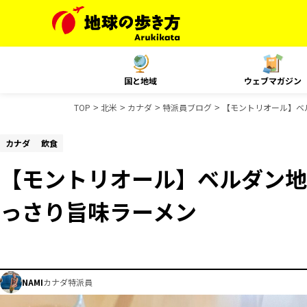
国と地域
ウェブマガジン
TOP
北米
カナダ
特派員ブログ
【モントリオール】ベ
カナダ
飲食
【モントリオール】ベルダン地
っさり旨味ラーメン
NAMI
カナダ特派員