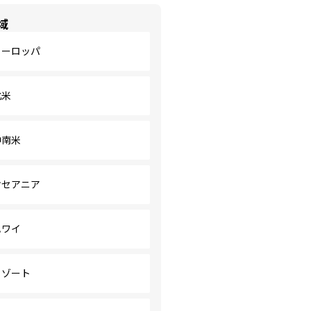
域
ヨーロッパ
北米
中南米
オセアニア
ハワイ
リゾート