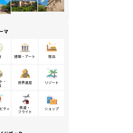
ーマ
食
建築・アート
宿泊
ト・
世界遺産
リゾート
戦
鉄道・
ビティ
ショップ
フライト