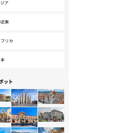
アジア
中近東
アフリカ
日本
ポット