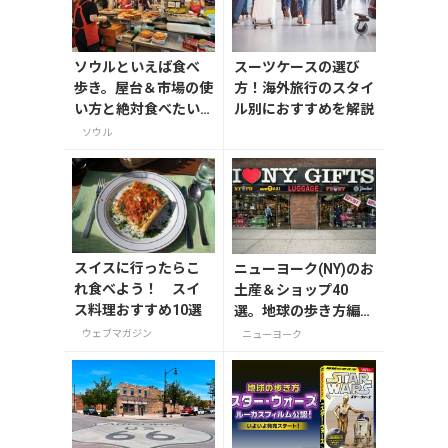
ソウルといえば食べ
スーツケースの選び
歩き。屋台＆市場の使
方！海外旅行のスタイ
い方と絶対食べたい
ル別におすすめを解説
今どきB級グルメ
ソウル
スイスに行ったらこ
ニューヨーク(NY)のお
れ食べよう！ スイ
土産＆ショップ40
ス料理おすすめ10選
選。地球の歩き方編集
者セレクト！
ウェブマガジン
ニューヨーク