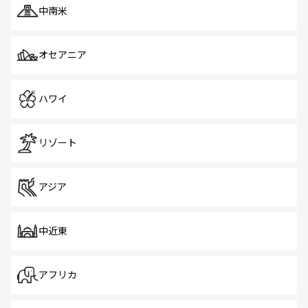
中南米
オセアニア
ハワイ
リゾート
アジア
中近東
アフリカ