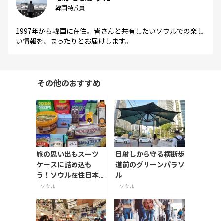
韓国特派員
1997年から韓国に在住。皆さんと共有したいソウルでの楽し
い情報を、まったりとお届けします。
その他のおすすめ
旅の思い出もスーツ
日射しから守る横断歩
ケースに詰め込も
道前のグリーンパラソ
う！ソウル在住日本
ル
人ライターおすすめ
ソウル
ソウル
の韓国土産8選