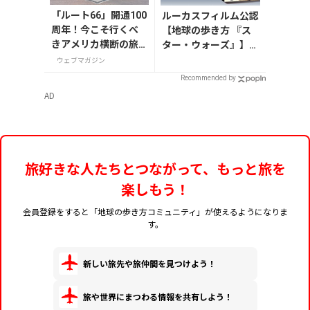
「ルート66」開通100
ルーカスフィルム公認
周年！今こそ行くべ
【地球の歩き方 『ス
きアメリカ横断の旅
ター・ウォーズ』】が
【今旅2026】
7月31日発売！初回限
ウェブマガジン
定版はホログラム仕様
Recommended by
の特製リバーシブル帯
AD
付き
旅好きな人たちとつながって、もっと旅を
楽しもう！
会員登録をすると「地球の歩き方コミュニティ」が使えるようになりま
す。
新しい旅先や旅仲間を見つけよう！
旅や世界にまつわる情報を共有しよう！