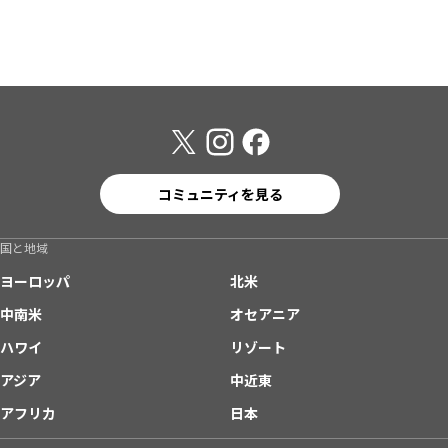
コミュニティを見る
国と地域
ヨーロッパ
北米
中南米
オセアニア
ハワイ
リゾート
アジア
中近東
アフリカ
日本