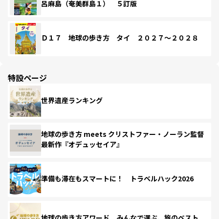
呂麻島（奄美群島１） ５訂版
Ｄ１７ 地球の歩き方 タイ ２０２７～２０２８
特設ページ
世界遺産ランキング
地球の歩き方 meets クリストファー・ノーラン監督
最新作『オデュッセイア』
準備も滞在もスマートに！ トラベルハック2026
地球の歩き方アワード みんなで選ぶ、旅のベスト。