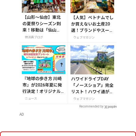
【山形〜仙台】東北
【人気】ベトナムでし
の夏祭りシーズン到
か買えないお土産20
来！移動は「仙山
選！ブランドやスーパ
線」と「高速バス」
ーのお菓子や雑貨まで
特派員ブログ
ウェブマガジン
どっちが正解？
紹介
『地球の歩き方 川崎
ハワイドライブDAY
市』が2026年夏に発
「ノースショア」完全
行決定！オリジナル
リスト！ハワイ通が教
グッズが当たる発刊
えるマイマップ作成の
ニュース
ウェブマガジン
記念アンケート＆プ
ヒント
Recommended by
レゼントキャンペー
AD
ン実施中