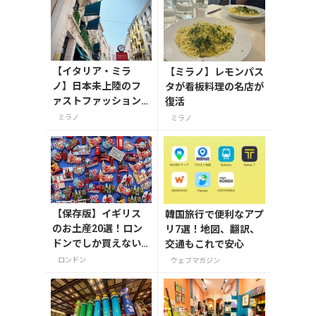
【イタリア・ミラ
【ミラノ】レモンパス
ノ】日本未上陸のフ
タが看板料理の名店が
ァストファッション
復活
をご紹介
ミラノ
ミラノ
【保存版】イギリス
韓国旅行で便利なアプ
のお土産20選！ロン
リ7選！地図、翻訳、
ドンでしか買えない
交通もこれで安心
雑貨/お菓子/紅茶まで
ロンドン
ウェブマガジン
徹底紹介