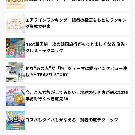
エアラインランキング 読者の投票をもとにランキン
グ形式で発表
Next韓国旅 次の韓国旅行がもっと楽しくなる 旅先・
グルメ・テクニック
旬な“あの人”が「旅」をテーマに語るインタビュー連
載 MY TRAVEL STORY
今、こんな旅がしてみたい！地球の歩き方が選ぶ2026
年絶対行くべき旅先30
コスパもタイパもかなえる！賢者の旅テクニック