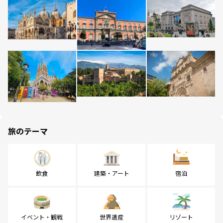
旅のテーマ
飲食
建築・アート
宿泊
イベント・観戦
世界遺産
リゾート