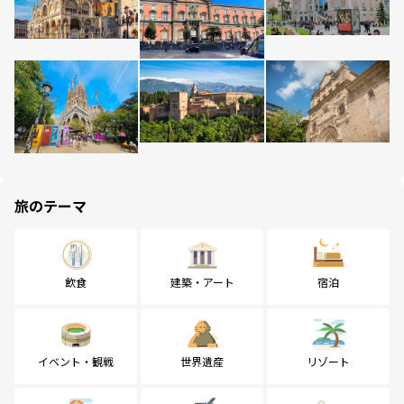
旅のテーマ
飲食
建築・アート
宿泊
イベント・観戦
世界遺産
リゾート