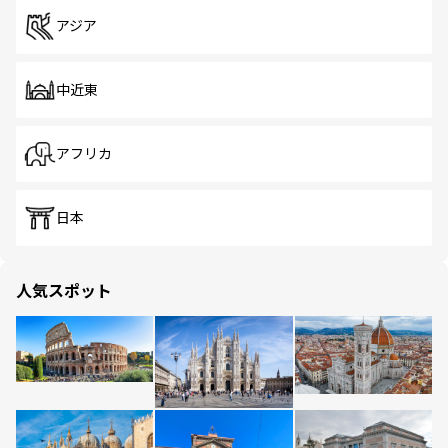
アジア
中近東
アフリカ
日本
人気スポット