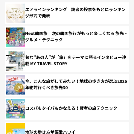
エアラインランキング 読者の投票をもとにランキン
グ形式で発表
Next韓国旅 次の韓国旅行がもっと楽しくなる 旅先・
グルメ・テクニック
旬な“あの人”が「旅」をテーマに語るインタビュー連
載 MY TRAVEL STORY
今、こんな旅がしてみたい！地球の歩き方が選ぶ2026
年絶対行くべき旅先30
コスパもタイパもかなえる！賢者の旅テクニック
地球の歩き方♥偏愛ハワイ