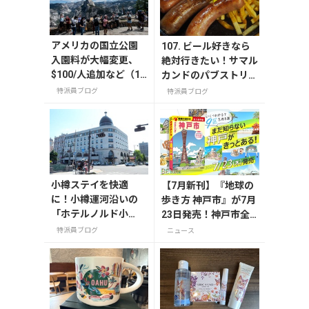
アメリカの国立公園
107. ビール好きなら
入園料が大幅変更、
絶対行きたい！サマル
$100/人追加など（1
カンドのパブストリー
月更新）
トとおすすめ飲み屋
特派員ブログ
特派員ブログ
小樽ステイを快適
【7月新刊】『地球の
に！小樽運河沿いの
歩き方 神戸市』が7月
「ホテルノルド小
23日発売！神戸市全9
樽」～客室編
区を網羅した、KOBE
特派員ブログ
ニュース
愛あふれる一冊