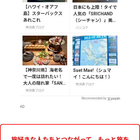
【ハワイ・オアフ
日本にも上陸！タイで
島】スターバックス
人気の「SRICHAND
あれこれ
（シーチャン）」美容
グッズ情報
特派員ブログ
バンコク
【神奈川県】海老名
Suet Mae!（シュマ
で一度は訪れたい！
イ！こんにちは！）
大人の隠れ家「SAND
特派員ブログ
GLASS 熾火」で味わ
特派員ブログ
うアフタヌーンティ
Recommended by
ー
AD
旅好きな人たちとつながって、もっと旅を