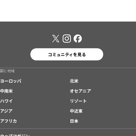
コミュニティを見る
国と地域
ヨーロッパ
北米
中南米
オセアニア
ハワイ
リゾート
アジア
中近東
アフリカ
日本
ウェブマガジン