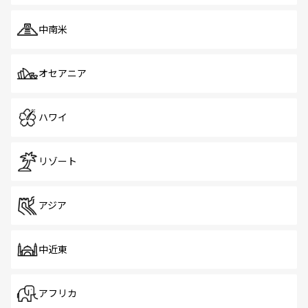
中南米
オセアニア
ハワイ
リゾート
アジア
中近東
アフリカ