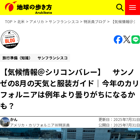
TOP
北米
アメリカ
サンフランシスコ
特派員ブログ
【気候情報＠シ
旅行準備（知識）
サンフランシスコ
【気候情報＠シリコンバレー】 サンノ
ゼの8月の天気と服装ガイド｜今年のカリ
フォルニアは例年より曇りがちになるか
も？
かん
更新日
2025年7月31日
アメリカ・カリフォルニア州特派員
公開日
2025年7月31日