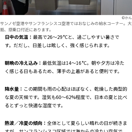
©︎かん
サンノゼ空港やサンフランシスコ空港ではおなじみの給水コーナー。大
抵、搭乗口付近にあります。
日中の気温：
最高で26〜29 °Cと、過ごしやすい暑さで
す。だだし、日差しは眩しく、強く感じられます。
朝晩の冷え込み：
最低気温は14〜16 °C。朝や夕方は冷た
く感じる日もあるため、薄手の上着があると便利です。
降水量：
この期間も雨の心配はほぼなく、乾燥した典型的
な夏の天候です。湿気も60〜62%程度で、日本の夏と比べ
るとずっと快適な湿度です。
熱波／冷夏の傾向：
全体として夏らしい晴れの日が続きま
すが、サンフランシスコ区域では海からの冷たい空気で、