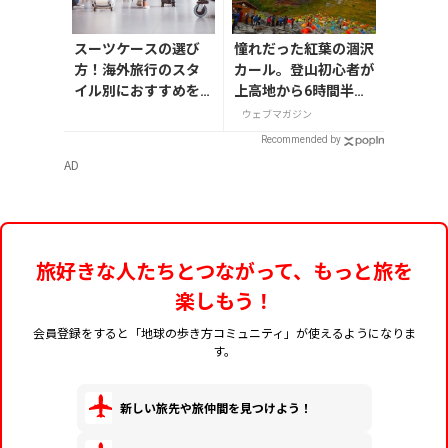
スーツケースの選び
憧れだった紅葉の涸沢
方！海外旅行のスタ
カール。登山初心者が
イル別におすすめを
上高地から6時間半の
解説
登山でたどり着いた美
ウェブマガジン
しき紅葉と穂高連峰
Recommended by
AD
旅好きな人たちとつながって、もっと旅を
楽しもう！
会員登録をすると「地球の歩き方コミュニティ」が使えるようになりま
す。
新しい旅先や旅仲間を見つけよう！