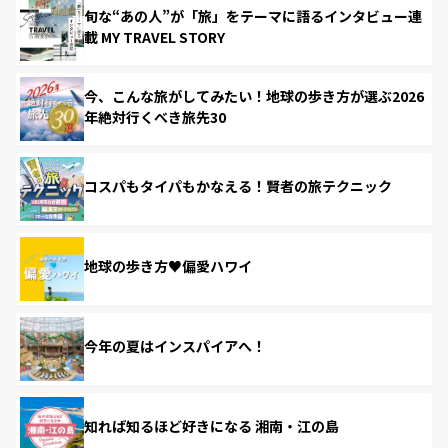
旬な“あの人”が「旅」をテーマに語るインタビュー連
載 MY TRAVEL STORY
今、こんな旅がしてみたい！地球の歩き方が選ぶ2026
年絶対行くべき旅先30
コスパもタイパもかなえる！賢者の旅テクニック
地球の歩き方♥偏愛ハワイ
今年の夏はインスパイアへ！
知れば知るほど好きになる 湘南・江の島