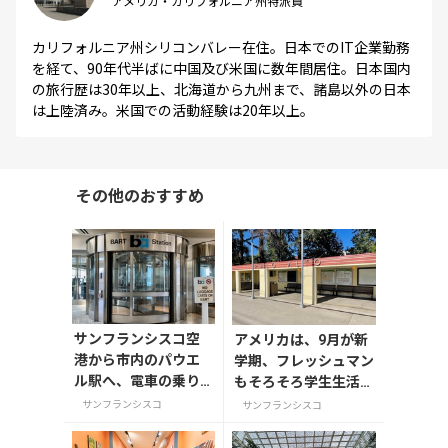
アメリカ・カリフォルニア州特派員
カリフォルニア州シリコンバレー在住。日本でのIT企業勤務
を経て、90年代半ばに中国及び米国に数年間居住。日本国内
の旅行歴は30年以上、北海道から九州まで、諸島以外の日本
は上陸済み。米国での活動経験は20年以上。
その他のおすすめ
サンフランシスコ空
アメリカは、9月が新
港から市内のパウエ
学期、フレッシュマン
ル駅へ、電車の乗り
もそろそろ学生生活に
方・切符の買い方
慣れてきた頃です。
サンフランシスコ
サンフランシスコ
（アメリカ）