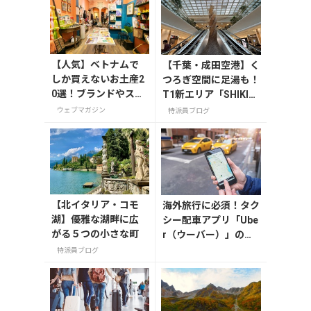
【人気】ベトナムで
【千葉・成田空港】く
しか買えないお土産2
つろぎ空間に足湯も！
0選！ブランドやスー
T1新エリア「SHIKIS
パーのお菓子や雑貨
AI GARDEN」
ウェブマガジン
特派員ブログ
まで紹介
【北イタリア・コモ
海外旅行に必須！タク
湖】優雅な湖畔に広
シー配車アプリ「Ube
がる５つの小さな町
r（ウーバー）」の登
録・利用方法
特派員ブログ