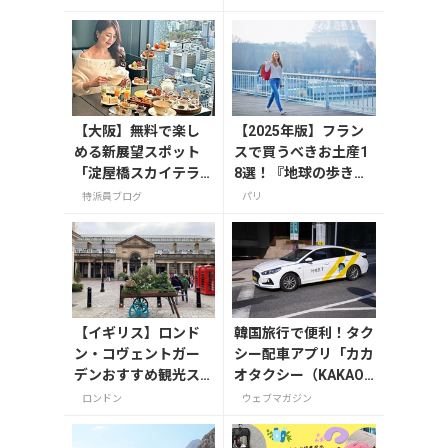
ラン、サマルカンド・
レストラン
【大阪】無料で楽し
【2025年版】フラン
める新展望スポット
スで買うべきお土産1
「淀屋橋スカイテラ
8選！『地球の歩き
ス」と30階アフタヌ
方』編集者おすすめの
特派員ブログ
パリ
ーンティー
お菓子や雑貨などを紹
介
【イギリス】ロンド
韓国旅行で便利！タク
ン・コヴェントガー
シー配車アプリ「カカ
デンおすすめ観光ス
オタクシー（KAKAO
ポット3つ！
T）」の登録・利用方
ロンドン
ウェブマガジン
法