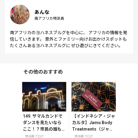
あんな
南アフリカ特派員
南アフリカのヨハネスブルグを中心に、 アフリカの情報を発
信していきます。 意外とファミリー向けお出かけスポットも
たくさんあるヨハネスブルグに ぜひ遊びにきてください。
その他のおすすめ
149. サマルカンドで
【インドネシア・ジャ
ダンスを見たいなら
カルタ】Jamu Body
ここ！？市民の誰も
Treatments（ジャム
が知るド派手レスト
スパ）でクリームバス
特派員ブログ
特派員ブログ