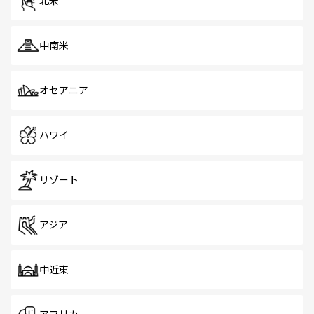
北米
中南米
オセアニア
ハワイ
リゾート
アジア
中近東