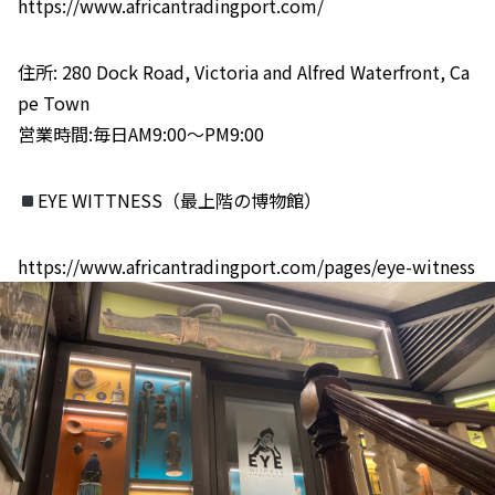
https://www.africantradingport.com/
住所: 280 Dock Road, Victoria and Alfred Waterfront, Ca
pe Town
営業時間:毎日AM9:00〜PM9:00
EYE WITTNESS（最上階の博物館）
https://www.africantradingport.com/pages/eye-witness