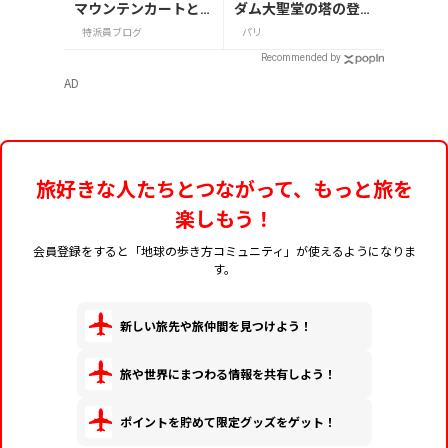
マウンテンカートと
ダム大聖堂の塔の登り
マーモット
方まとめ
特派員ブログ
パリ
Recommended by
AD
旅好きな人たちとつながって、もっと旅を
楽しもう！
会員登録をすると「地球の歩き方コミュニティ」が使えるようになりま
す。
新しい旅先や旅仲間を見つけよう！
旅や世界にまつわる情報を共有しよう！
ポイントを貯めて限定グッズをゲット！