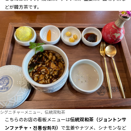
どが韓方茶です。
シグニチャーメニュー、伝統双和茶
こちらのお店の看板メニューは
伝統双和茶（ジョントンサ
ンファチャ・전통쌍화차）
で生姜やナツメ、シナモンなど