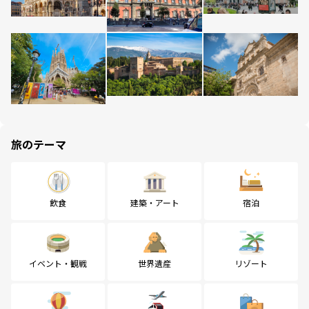
旅のテーマ
飲食
建築・アート
宿泊
イベント・観戦
世界遺産
リゾート