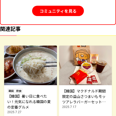
コミュニティを見る
関連記事
【韓国】マクドナルド期間
韓国
飲食
【韓国】暑い日に食べた
限定の益山さつまいもモッ
い！元気になれる韓国の夏
ツアレラバーガーセットを
の定番グルメ
ゲット
2025.7.17
2025.7.27