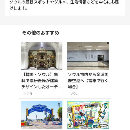
ソウルの最新スポットやグルメ、生活情報などを中心にお届
けします。
その他のおすすめ
【韓国・ソウル】無
ソウル市内から金浦国
料で隈研吾氏が建築
際空港へ【電車で行く
デザインしたオーデ
場合】
ィオミュージアムで
ソウル
ソウル
貴重なオーディオの
音が楽しめる常設展
示－「正音」：音の
旅程】