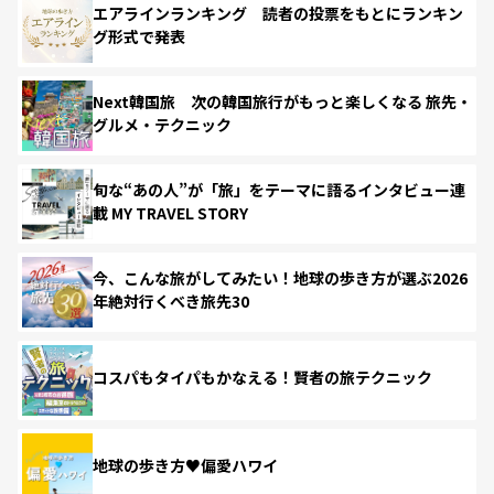
エアラインランキング 読者の投票をもとにランキン
グ形式で発表
Next韓国旅 次の韓国旅行がもっと楽しくなる 旅先・
グルメ・テクニック
旬な“あの人”が「旅」をテーマに語るインタビュー連
載 MY TRAVEL STORY
今、こんな旅がしてみたい！地球の歩き方が選ぶ2026
年絶対行くべき旅先30
コスパもタイパもかなえる！賢者の旅テクニック
地球の歩き方♥偏愛ハワイ