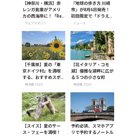
【神奈川・横浜】赤
『地球の歩き方 川崎
レンガ倉庫がアメリ
市』が8月6日発売！
カの西海岸に！「Red
初回限定で「ドラえも
Brick Sunset 2026」
ん」描き下ろし特別カ
ウェブマガジン
ニュース
が8月1日から開催
バー付き
【千葉県】夏の「東
【北イタリア・コモ
京ドイツ村」を満喫
湖】優雅な湖畔に広が
する、おすすめスポ
る５つの小さな町
ット3選
特派員ブログ
特派員ブログ
【スイス】夏のサー
予約必須、スマホアプ
ス・フェーを満喫！
リで予約するノートル