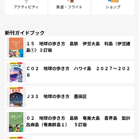
アクティビティ
鉄道・フライト
ショップ
新刊ガイドブック
１５ 地球の歩き方 島旅 伊豆大島 利島（伊豆諸
島①）３訂版
Ｃ０２ 地球の歩き方 ハワイ島 ２０２７～２０２
８
Ｊ３３ 地球の歩き方 墨田区
０２ 地球の歩き方 島旅 奄美大島 喜界島 加計
呂麻島（奄美群島１） ５訂版