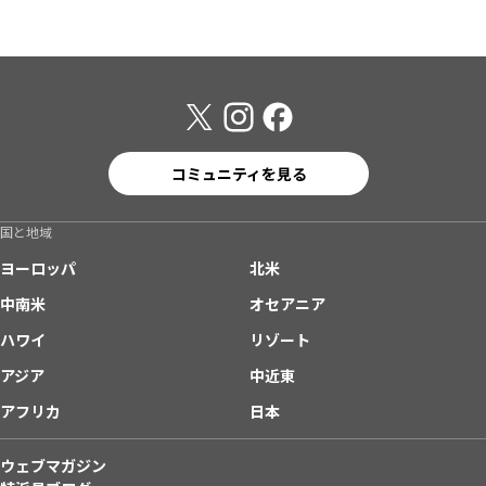
コミュニティを見る
国と地域
ヨーロッパ
北米
中南米
オセアニア
ハワイ
リゾート
アジア
中近東
アフリカ
日本
ウェブマガジン