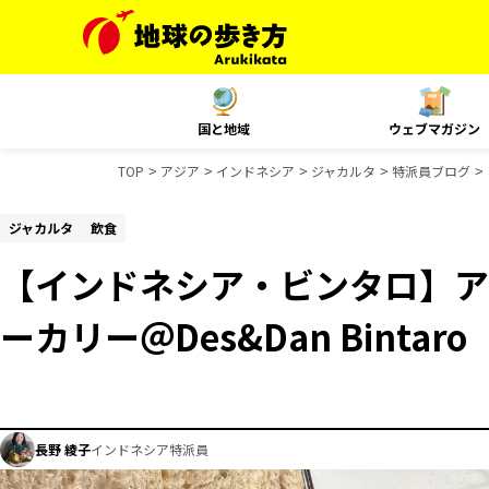
国と地域
ウェブマガジン
TOP
アジア
インドネシア
ジャカルタ
特派員ブログ
ジャカルタ
飲食
【インドネシア・ビンタロ】ア
ーカリー＠Des&Dan Bintaro
長野 綾子
インドネシア特派員