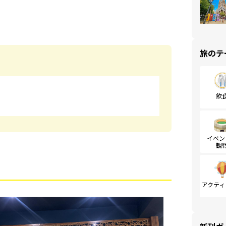
旅のテ
飲
イベン
観
アクティ