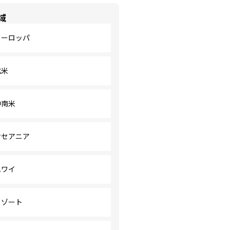
域
ヨーロッパ
北米
中南米
オセアニア
ハワイ
リゾート