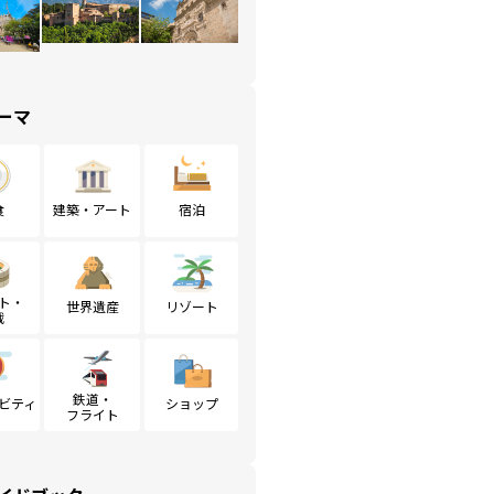
ーマ
食
建築・アート
宿泊
ト・
世界遺産
リゾート
戦
鉄道・
ビティ
ショップ
フライト