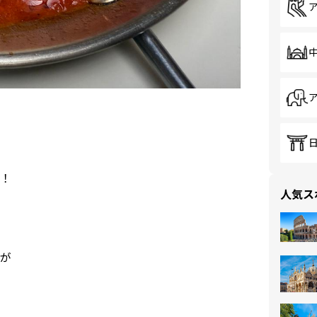
！
人気ス
が