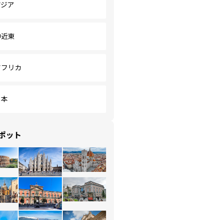
アジア
中近東
アフリカ
日本
ポット