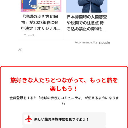
『地球の歩き方 町田
日本帰国時の入国審査
市』が2027年春に発
や税関での注意点 持
行決定！オリジナル
ち込み禁止の荷物も解
グッズが当たる発行
説
ニュース
記念アンケート実施
Recommended by
中
AD
旅好きな人たちとつながって、もっと旅を
楽しもう！
会員登録をすると「地球の歩き方コミュニティ」が使えるようになりま
す。
新しい旅先や旅仲間を見つけよう！