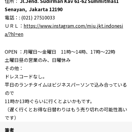
住所：
Jl.Jend. Sudirman Kav 61-62 Summitmas1
Senayan, Jakarta 12190
電話：
:
(021) 27510033
ＵＲＬ：
https://www.instagram.com/miu.jkt.indonesi
a/?hl=en
OPEN ：月曜日～金曜日 11時～14時、17時～22時
土曜日昼の営業のみ、日曜休み
その他：
ドレスコードなし。
平日のランチタイムはビジネスパーソンで込み合っている
ので
11時か13時ぐらいに行くとよいかもです。
（遅く行くとお得な日替わりはもう売り切れの可能性高い
です）
筆者