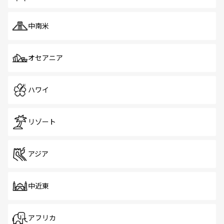
中南米
オセアニア
ハワイ
リゾート
アジア
中近東
アフリカ