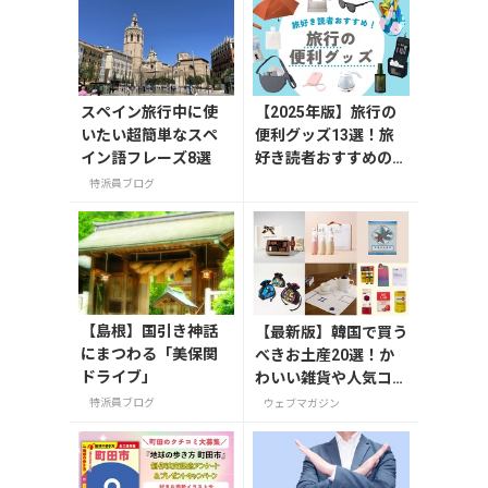
スペイン旅行中に使
【2025年版】旅行の
いたい超簡単なスペ
便利グッズ13選！旅
イン語フレーズ8選
好き読者おすすめの持
ち物リスト
特派員ブログ
【島根】国引き神話
【最新版】韓国で買う
にまつわる「美保関
べきお土産20選！か
ドライブ」
わいい雑貨や人気コス
メを紹介
特派員ブログ
ウェブマガジン