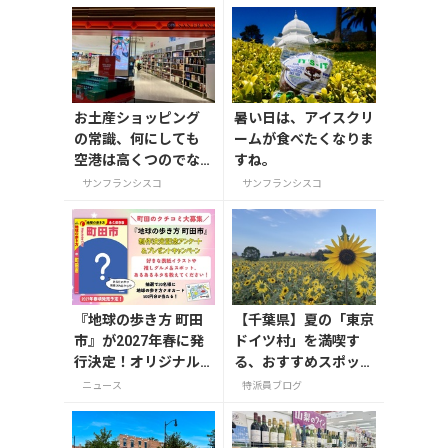
お土産ショッピング
暑い日は、アイスクリ
の常識、何にしても
ームが食べたくなりま
空港は高くつのでな
すね。
るべくなら市中で買
サンフランシスコ
サンフランシスコ
った方がいい。
『地球の歩き方 町田
【千葉県】夏の「東京
市』が2027年春に発
ドイツ村」を満喫す
行決定！オリジナル
る、おすすめスポット
グッズが当たる発行
3選
ニュース
特派員ブログ
記念アンケート実施
中