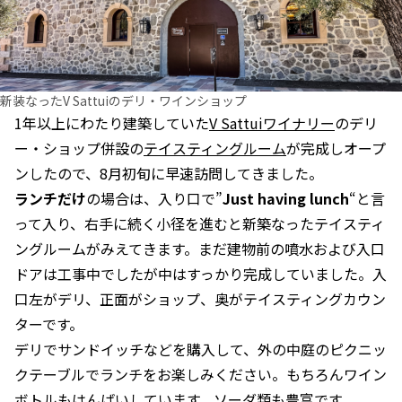
新装なったV Sattuiのデリ・ワインショップ
1年以上にわたり建築していた
V Sattuiワイナリー
のデリ
ー・ショップ併設の
テイスティングルーム
が完成しオープ
ンしたので、8月初旬に早速訪問してきました。
ランチだけ
の場合は、入り口で”
Just having lunch
“と言
って入り、右手に続く小径を進むと新築なったテイスティ
ングルームがみえてきます。まだ建物前の噴水および入口
ドアは工事中でしたが中はすっかり完成していました。入
口左がデリ、正面がショップ、奥がテイスティングカウン
ターです。
デリでサンドイッチなどを購入して、外の中庭のピクニッ
クテーブルでランチをお楽しみください。もちろんワイン
ボトルもはんばいしています。ソーダ類も豊富です。