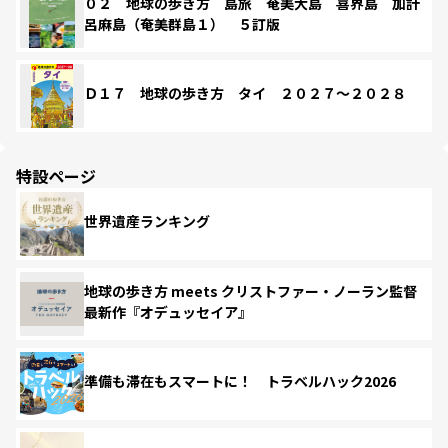
０２ 地球の歩き方 島旅 奄美大島 喜界島 加計
呂麻島（奄美群島１） ５訂版
Ｄ１７ 地球の歩き方 タイ ２０２７～２０２８
特設ページ
世界遺産ランキング
地球の歩き方 meets クリストファー・ノーラン監督
最新作『オデュッセイア』
準備も滞在もスマートに！ トラベルハック2026