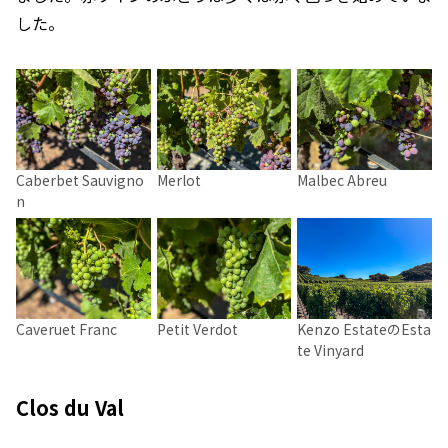
した。
Caberbet Sauvigno
Merlot
Malbec Abreu
n
Caveruet Franc
Petit Verdot
Kenzo EstateのEsta
te Vinyard
Clos du Val