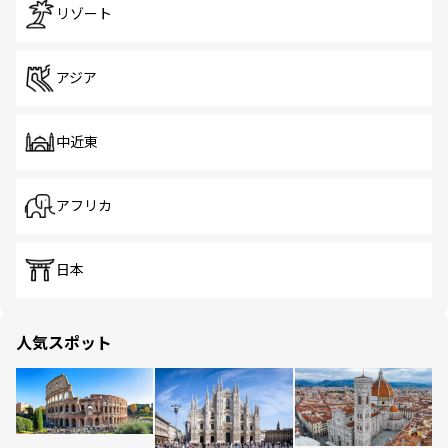
リゾート
アジア
中近東
アフリカ
日本
人気スポット