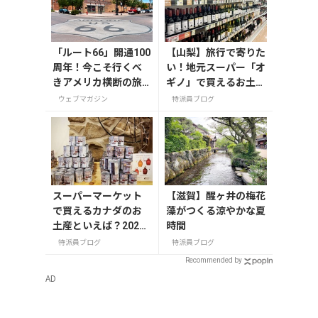
「ルート66」開通100
【山梨】旅行で寄りた
周年！今こそ行くべ
い！地元スーパー「オ
きアメリカ横断の旅
ギノ」で買えるお土産
【今旅2026】
4選
ウェブマガジン
特派員ブログ
スーパーマーケット
【滋賀】醒ヶ井の梅花
で買えるカナダのお
藻がつくる涼やかな夏
土産といえば？2025
時間
年版
特派員ブログ
特派員ブログ
Recommended by
AD