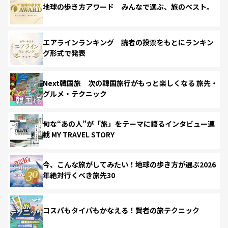
地球の歩き方アワード みんなで選ぶ、旅のベスト。
エアラインランキング 読者の投票をもとにランキン
グ形式で発表
Next韓国旅 次の韓国旅行がもっと楽しくなる 旅先・
グルメ・テクニック
旬な“あの人”が「旅」をテーマに語るインタビュー連
載 MY TRAVEL STORY
今、こんな旅がしてみたい！地球の歩き方が選ぶ2026
年絶対行くべき旅先30
コスパもタイパもかなえる！賢者の旅テクニック