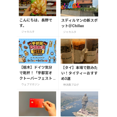
こんにちは、長野で
スディルマンの新スポ
す。
ット＠Chillax
ジャカルタ
ジャカルタ
【栃木】ドイツ気分
【タイ】本場で飲みた
で乾杯！「宇都宮オ
い！タイティーおすす
クトーバーフェスト L
め3選
ight 2026」が8月7日
ウェブマガジン
特派員ブログ
から開催