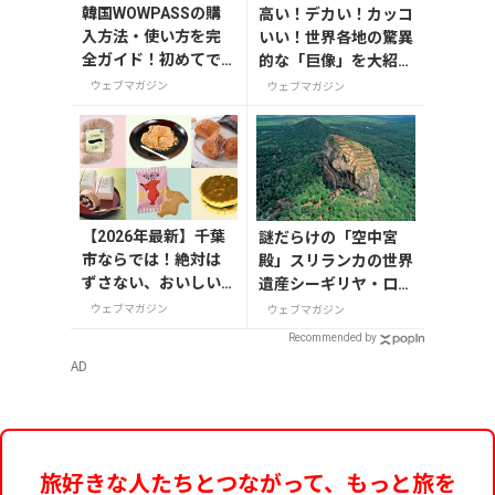
韓国WOWPASSの購
高い！デカい！カッコ
入方法・使い方を完
いい！世界各地の驚異
全ガイド！初めてで
的な「巨像」を大紹
も迷わない
介。
ウェブマガジン
ウェブマガジン
【2026年最新】千葉
謎だらけの「空中宮
市ならでは！絶対は
殿」スリランカの世界
ずさない、おいしい
遺産シーギリヤ・ロッ
お土産10選
ク登頂に挑戦！
ウェブマガジン
ウェブマガジン
Recommended by
AD
旅好きな人たちとつながって、もっと旅を