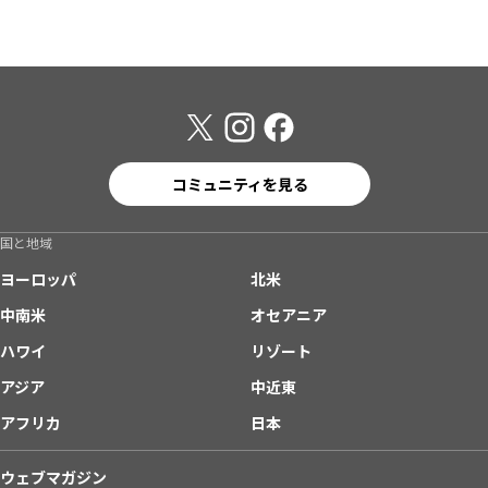
コミュニティを見る
国と地域
ヨーロッパ
北米
中南米
オセアニア
ハワイ
リゾート
アジア
中近東
アフリカ
日本
ウェブマガジン