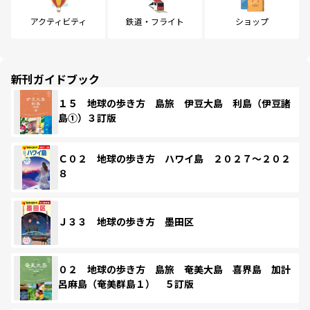
アクティビティ
鉄道・フライト
ショップ
新刊ガイドブック
１５ 地球の歩き方 島旅 伊豆大島 利島（伊豆諸
島①）３訂版
Ｃ０２ 地球の歩き方 ハワイ島 ２０２７～２０２
８
Ｊ３３ 地球の歩き方 墨田区
０２ 地球の歩き方 島旅 奄美大島 喜界島 加計
呂麻島（奄美群島１） ５訂版