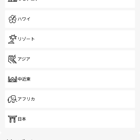
ハワイ
リゾート
アジア
中近東
アフリカ
日本