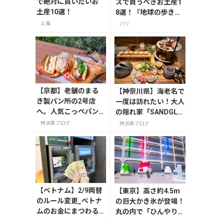
で絶対に買いたいお
スで買うべきお土産1
土産10選！
8選！『地球の歩き
方』編集者おすすめの
上海
パリ
お菓子や雑貨などを紹
介
【京都】老舗のまる
【神奈川県】海老名で
き製パン所の2号店
一度は訪れたい！大人
へ。人気こっぺパン
の隠れ家「SANDGLA
を市役所で味わう
SS 熾火」で味わうア
特派員ブログ
特派員ブログ
フタヌーンティー
【ベトナム】2/9両替
【東京】高さ約4.5m
のルール変更_ベトナ
の巨大かき氷が登場！
ムのお金にまつわる
丸の内で「ひんやりＫ