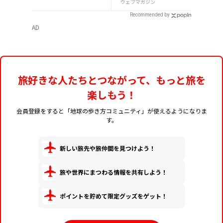
エトセトラ（ハノイ
ＩＴＴＥ」が8月7日
ウェブマガジン
編）
から開催
Recommended by
AD
旅好きな人たちとつながって、もっと旅を
楽しもう！
会員登録をすると「地球の歩き方コミュニティ」が使えるようになりま
す。
新しい旅先や旅仲間を見つけよう！
旅や世界にまつわる情報を共有しよう！
ポイントを貯めて限定グッズをゲット！