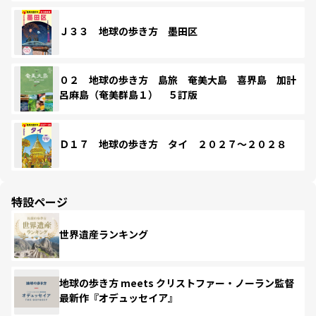
Ｊ３３ 地球の歩き方 墨田区
０２ 地球の歩き方 島旅 奄美大島 喜界島 加計
呂麻島（奄美群島１） ５訂版
Ｄ１７ 地球の歩き方 タイ ２０２７～２０２８
特設ページ
世界遺産ランキング
地球の歩き方 meets クリストファー・ノーラン監督
最新作『オデュッセイア』