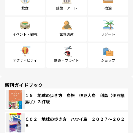
飲食
建築・アート
宿泊
イベント・観戦
世界遺産
リゾート
アクティビティ
鉄道・フライト
ショップ
新刊ガイドブック
１５ 地球の歩き方 島旅 伊豆大島 利島（伊豆諸
島①）３訂版
Ｃ０２ 地球の歩き方 ハワイ島 ２０２７～２０２
８