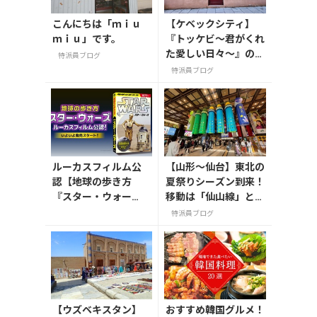
こんにちは「ｍｉｕ
【ケベックシティ】
ｍｉｕ」です。
『トッケビ〜君がくれ
た愛しい日々〜』の撮
特派員ブログ
影地を訪ねて
特派員ブログ
ルーカスフィルム公
【山形〜仙台】東北の
認【地球の歩き方
夏祭りシーズン到来！
『スター・ウォー
移動は「仙山線」と
ズ』】が7月31日発
「高速バス」どっちが
特派員ブログ
売！初回限定版はホ
正解？
ログラム仕様の特製
リバーシブル帯付き
【ウズベキスタン】
おすすめ韓国グルメ！