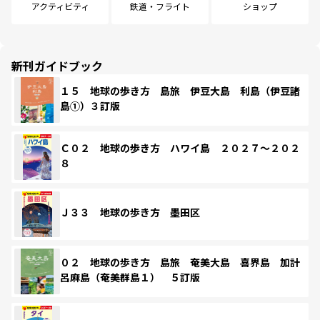
アクティビティ
鉄道・フライト
ショップ
新刊ガイドブック
１５ 地球の歩き方 島旅 伊豆大島 利島（伊豆諸
島①）３訂版
Ｃ０２ 地球の歩き方 ハワイ島 ２０２７～２０２
８
Ｊ３３ 地球の歩き方 墨田区
０２ 地球の歩き方 島旅 奄美大島 喜界島 加計
呂麻島（奄美群島１） ５訂版