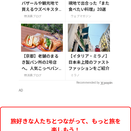
バザールや観光地で
現地で出合った「また
買えるウズベキスタ
食べたい料理」20選
ンのお土産
特派員ブログ
ウェブマガジン
【京都】老舗のまる
【イタリア・ミラノ】
き製パン所の2号店
日本未上陸のファスト
へ。人気こっぺパン
ファッションをご紹介
を市役所で味わう
特派員ブログ
ミラノ
Recommended by
AD
旅好きな人たちとつながって、もっと旅を
楽しもう！