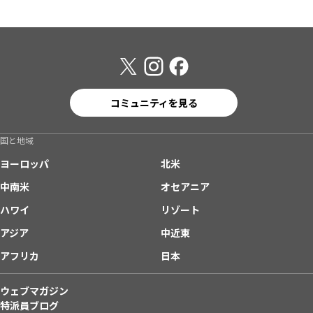
コミュニティを見る
国と地域
ヨーロッパ
北米
中南米
オセアニア
ハワイ
リゾート
アジア
中近東
アフリカ
日本
ウェブマガジン
特派員ブログ