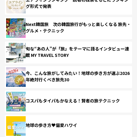
グ形式で発表
Next韓国旅 次の韓国旅行がもっと楽しくなる 旅先・
グルメ・テクニック
旬な“あの人”が「旅」をテーマに語るインタビュー連
載 MY TRAVEL STORY
今、こんな旅がしてみたい！地球の歩き方が選ぶ2026
年絶対行くべき旅先30
コスパもタイパもかなえる！賢者の旅テクニック
地球の歩き方♥偏愛ハワイ