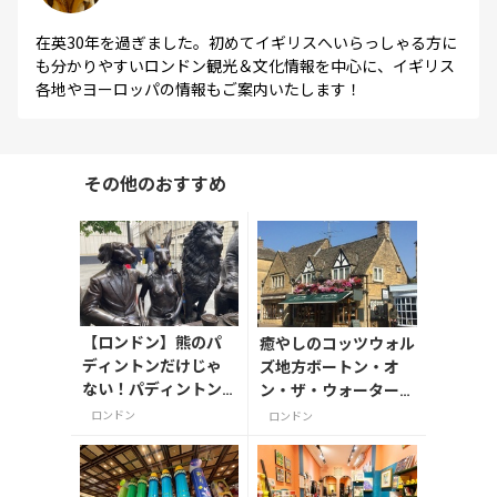
在英30年を過ぎました。初めてイギリスへいらっしゃる方に
も分かりやすいロンドン観光＆文化情報を中心に、イギリス
各地やヨーロッパの情報もご案内いたします！
その他のおすすめ
【ロンドン】熊のパ
癒やしのコッツウォル
ディントンだけじゃ
ズ地方ボートン・オ
ない！パディントン
ン・ザ・ウォーター、
駅の必撮スポット
おすすめカフェ
ロンドン
ロンドン