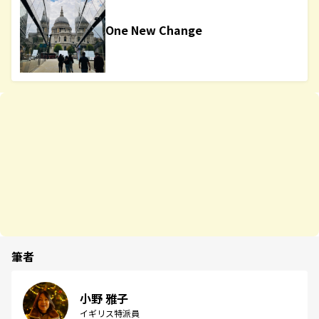
One New Change
筆者
小野 雅子
イギリス特派員