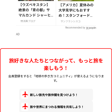
【ウズベキスタン】
【アメリカ】夏休みの
絶景の「青の都」サ
大学見学にもおすす
マルカンド シャーヒ
め！スタンフォード大
ズィンダ廟群を歩く
学とUCバークレーを1
特派員ブログ
サンフランシスコ
日で巡る
Recommended by
AD
旅好きな人たちとつながって、もっと旅を
楽しもう！
会員登録をすると「地球の歩き方コミュニティ」が使えるようになりま
す。
新しい旅先や旅仲間を見つけよう！
旅や世界にまつわる情報を共有しよう！