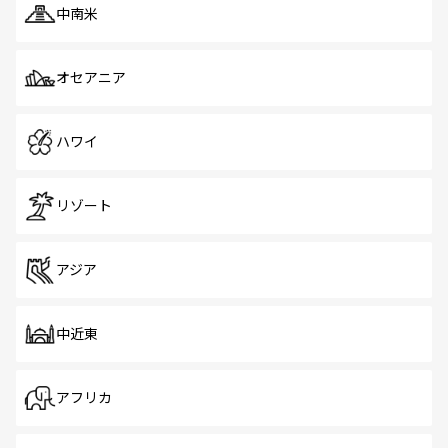
中南米
オセアニア
ハワイ
リゾート
アジア
中近東
アフリカ