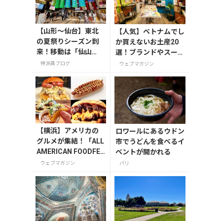
【山形〜仙台】東北
【人気】ベトナムでし
の夏祭りシーズン到
か買えないお土産20
来！移動は「仙山
選！ブランドやスーパ
線」と「高速バス」
ーのお菓子や雑貨まで
特派員ブログ
ウェブマガジン
どっちが正解？
紹介
【横浜】アメリカの
ロワールにあるウドン
グルメが集結！「ALL
市でうどんを食べるイ
AMERICAN FOODFES
ベントが開かれる
TIVAL ’25」が11月15
ウェブマガジン
パリ
日・16日に開催！