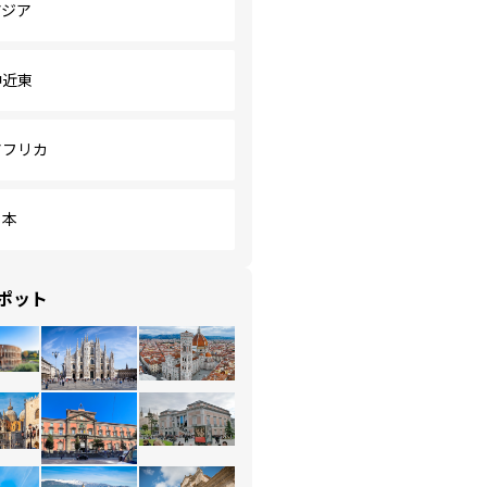
アジア
中近東
アフリカ
日本
ポット