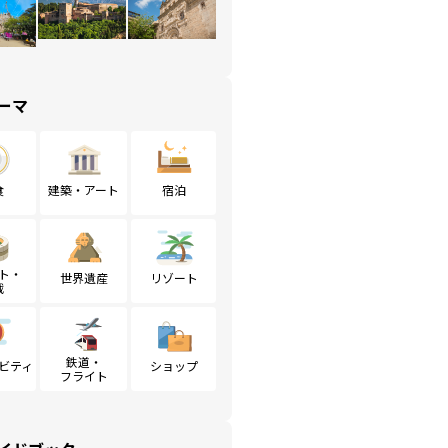
ーマ
食
建築・アート
宿泊
ト・
世界遺産
リゾート
戦
鉄道・
ビティ
ショップ
フライト