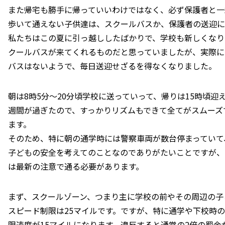
また帰宅も勝手に帰っていいわけではなく、必ず保護者と一
歩いて通えない子供達は、スクールバスか、保護者の送迎に
私たちはこの夏に引っ越ししたばかりで、学校も新しくなり
クールバスが来てくれるものだと思っていましたが、実際に
バスはないようで、毎日送迎せざるを得なくなりました。
朝は8時5分〜20分頃学校に送っていって、帰りは15時頃迎
週間が過ぎたので、すっかりリズムもできて全てがスムーズ
ます。
そのため、特に朝の通学時には警察車両が数台停まっていて
子どもの安全を考えてのことなのでありがたいことですが、
は最新の注意で通る必要があります。
まず、スクールゾーン、つまり主に学校の前やその周辺の子
スピード制限は25マイルです。ですが、特に通学や下校時
限速度が15マイルになります。違反すると通常の2倍の罰金