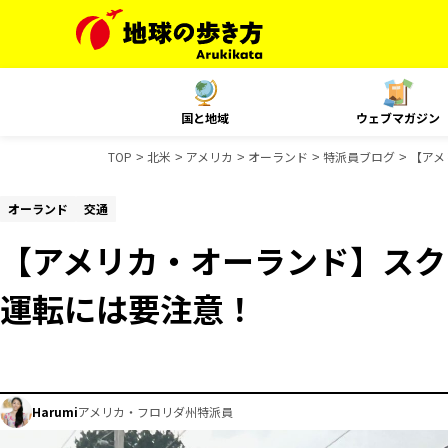
国と地域
ウェブマガジン
TOP
北米
アメリカ
オーランド
特派員ブログ
【アメ
オーランド
交通
【アメリカ・オーランド】スク
運転には要注意！
Harumi
アメリカ・フロリダ州特派員