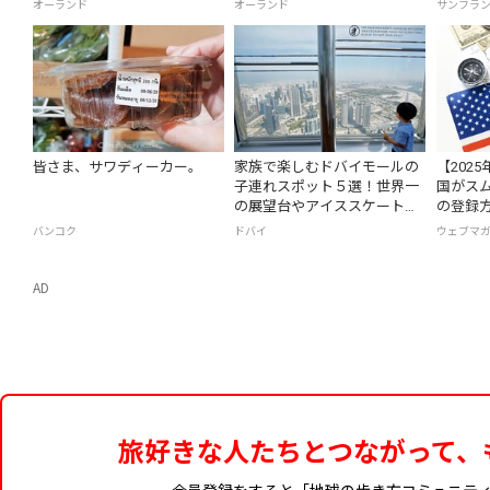
オーランド
オーランド
サンフラ
皆さま、サワディーカー。
家族で楽しむドバイモールの
【202
子連れスポット５選！世界一
国がスム
の展望台やアイススケート場
の登録
をご紹介
バンコク
ドバイ
ウェブマ
AD
旅好きな人たちとつながって、
会員登録をすると「地球の歩き方コミュニテ