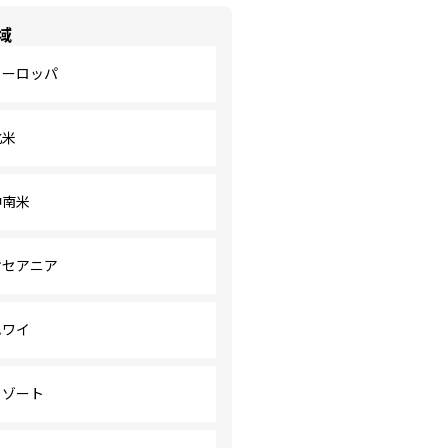
域
ヨーロッパ
北米
中南米
オセアニア
ハワイ
リゾート