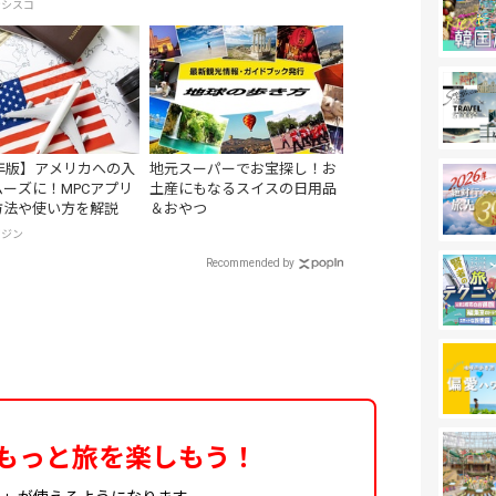
ンシスコ
製リバーシブル帯付き
5年版】アメリカへの入
地元スーパーでお宝探し！お
ーズに！MPCアプリ
土産にもなるスイスの日用品
方法や使い方を解説
＆おやつ
ガジン
Recommended by
もっと旅を楽しもう！
ィ」が使えるようになります。