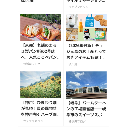
産25選
やイルミネーションを
満喫！「GARDEN FES
ウェブマガジン
T 2026 -Summer-」
が開催中の画像一覧
【京都】老舗のまる
【2026年最新】チェ
き製パン所の2号店
ジュ島のお土産とって
へ。人気こっぺパン
おきアイテム15選！
を市役所で味わう
お菓子やかわいい雑
特派員ブログ
済州島
貨、限定コスメまで
【神戸】ひまわり畑
【岐阜】バームクーヘ
が見頃！夏の風物詩
ンの工場直営店──岐
を神戸布引ハーブ園
阜市のスイーツスポッ
で楽しもう
ト「FLEUR（フルー
ウェブマガジン
特派員ブログ
ル）」