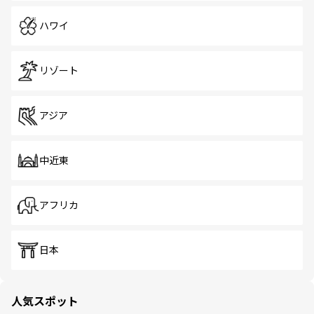
ハワイ
リゾート
アジア
中近東
アフリカ
日本
人気スポット