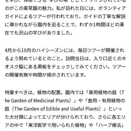
のがこの薬草園の魅力。私が訪れた日には、
ボランティア
ガイドによるツアー
が行われており、ガイドの丁寧な解説
に導かれながら園内を巡ることで、わずか1時間ほどの滞
在でも沢山の学びがありました。
4月から10月のハイシーズンには、
毎日ツアーが開催され
るよう努めている
とのこと。訪問当日は、入り口近くの
キ
オスク脇にある黒板
をチェックしてみてください。ツアー
の開催有無や時間が掲示されています。
特筆すべきは、植物の配置。園内では「薬用植物の庭（
T
he Garden of Medicinal Plants）」や「
食用・有用植物の
庭（
The Garden of Edible and Useful Plants）」といっ
た大分類によってエリアが分けられており、さらに各エリ
アの中で「
東洋医学で用いられた植物」や「ハーブ療法」