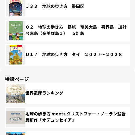
Ｊ３３ 地球の歩き方 墨田区
０２ 地球の歩き方 島旅 奄美大島 喜界島 加計
呂麻島（奄美群島１） ５訂版
Ｄ１７ 地球の歩き方 タイ ２０２７～２０２８
特設ページ
世界遺産ランキング
地球の歩き方 meets クリストファー・ノーラン監督
最新作『オデュッセイア』