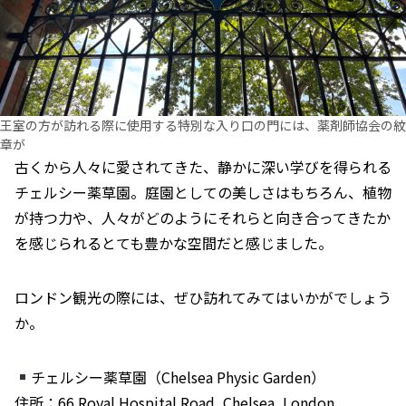
王室の方が訪れる際に使用する特別な入り口の門には、薬剤師協会の紋
章が
古くから人々に愛されてきた、
静かに深い学びを得られる
チェルシー薬草園。庭園としての美しさはもちろん、
植物
が持つ力や、人々がどのようにそれらと向き合ってきたか
を感じられるとても豊かな空間
だと感じました。
ロンドン観光の際には、ぜひ訪れてみてはいかがでしょう
か。
チェルシー薬草園（Chelsea Physic Garden）
住所：66 Royal Hospital Road, Chelsea, London