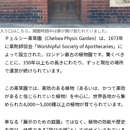
入り口はこちら。開園時間中は扉が開け放たれていました。
チェルシー薬草園（Chelsea Physic Garden）は、
1673年
に薬剤師協会「Worshipful Society of Apothecaries」に
よって設立された、ロンドン最古の植物園
です。驚くべき
ことに、350年以上もの長きにわたり、ずっと現在の場所
で運営が続けられています。
この薬草園では、
薬効のある植物
（あるいは、かつて薬効
があると信じられていた植物）を中心に、
世界各地から集
められた4,000〜5,000種以上の植物
が育てられています。
単なる「展示のための庭園」ではなく、植物の効能や歴史
を学び、体感できる“学びの場”としてデザインされている