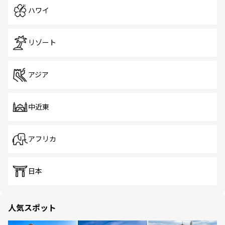
ハワイ
リゾート
アジア
中近東
アフリカ
日本
人気スポット