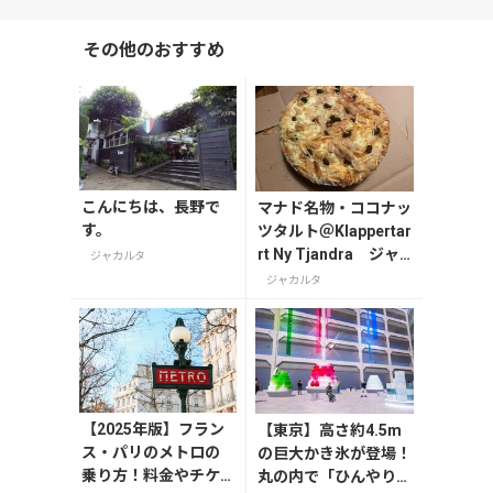
その他のおすすめ
こんにちは、長野で
マナド名物・ココナッ
す。
ツタルト＠Klappertar
rt Ny Tjandra ジャ
ジャカルタ
カルタ
ジャカルタ
【2025年版】フラン
【東京】高さ約4.5m
ス・パリのメトロの
の巨大かき氷が登場！
乗り方！料金やチケ
丸の内で「ひんやりＫ