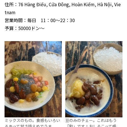
住所：76 Hàng Điếu, Cửa Đông, Hoàn Kiếm, Hà Nội, Vie
tnam
営業時間：毎日 11：00～22：30
予算：50000ドン～
ミックスのもの。食感もいろい
豆のみのチェー。これはもう
ろあって甘さ控えめでうま
「和」です！おしるこって感