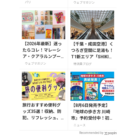
ットの種類、注意点
ＩＴＴＥ」が8月7日
パリ
ウェブマガジン
を解説
から開催
【2026年最新】迷っ
【千葉・成田空港】く
たらコレ！マレーシ
つろぎ空間に足湯も！
ア・クアラルンプー
T1新エリア「SHIKIS
ルで絶対買いたいお
AI GARDEN」
ウェブマガジン
特派員ブログ
土産15選
旅行おすすめ便利グ
【8月6日発売予定】
ッズ35選！収納、防
『地球の歩き方 川崎
犯、リフレッシュ、
市』予約受付中！初回
どれを持って行く？
限定版は「ドラえも
ニュース
【編集者の旅の持ち
ん」特別カバー付き
Recommended by