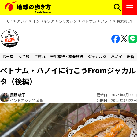
TOP
アジア
インドネシア
ジャカルタ
ベトナム
ハノイ
特派員ブロ
お土産
女子旅
子連れ
学生旅行・卒業旅行
ジャカルタ
ハノイ
飲食
ベトナム・ハノイに行こうFromジャカル
タ（後編）
長野 綾子
更新日
2025年9月22日
インドネシア特派員
公開日
2025年9月22日