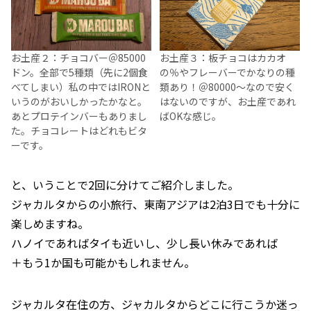
お土産２：チョコバー＠85000
お土産３：板チョコはカカオ
ドン。全部で5種類（先に2個食
の％やフレーバーでかなりの種
べてしまい）私の中ではIRONと
類あり！＠80000～なので安く
いうのがおいしかったかなと。
はないのですが、お土産であれ
あとプロテインバーもありまし
ばOKな感じ。
た。チョコレートはどれもビタ
ーです。
と、いうことで2回に分けてご紹介しました。
ジャカルタからの小旅行、東南アジアは2泊3日でも十分に
楽しめますね。
ハノイであればタイも近いし、少し長い休みであれば
＋もう1か国も可能かもしれません。
ジャカルタ在住の方、ジャカルタからどこに行こうか迷っ