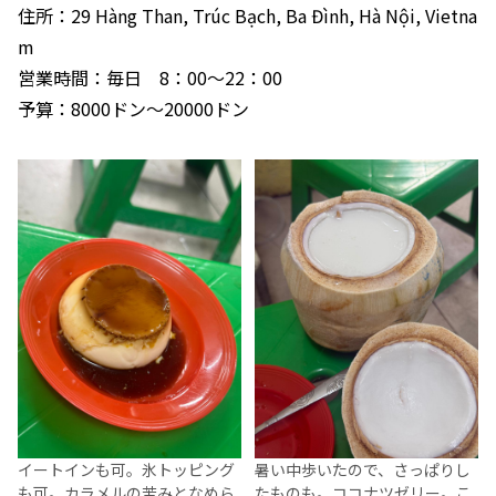
住所：29 Hàng Than, Trúc Bạch, Ba Đình, Hà Nội, Vietna
m
営業時間：毎日 8：00～22：00
予算：8000ドン～20000ドン
イートインも可。氷トッピング
暑い中歩いたので、さっぱりし
も可。カラメルの苦みとなめら
たものも。ココナツゼリー。こ