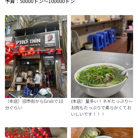
予算：50000ドン～100000ドン
（本店）旧市街からGrabで10
(本店）量多い！ネギたっぷり～
分ぐらい
お肉もたっぷりで柔らかくてお
いしいです！！！