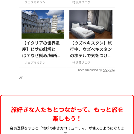
ジー」で遊ぶ
ウェブマガジン
特派員ブログ
【イタリアの世界遺
【ウズベキスタン】旅
産】ピサの斜塔と
行中、ウズベキスタン
は？なぜ斜め/場所は
のホテルで気をつける
どこ？高さや角度、
こと
ウェブマガジン
特派員ブログ
歴史まで解説
Recommended by
AD
旅好きな人たちとつながって、もっと旅を
楽しもう！
会員登録をすると「地球の歩き方コミュニティ」が使えるようになりま
す。