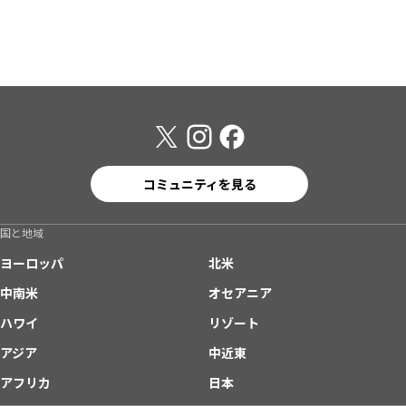
コミュニティを見る
国と地域
ヨーロッパ
北米
中南米
オセアニア
ハワイ
リゾート
アジア
中近東
アフリカ
日本