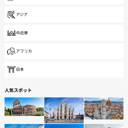
アジア
中近東
アフリカ
日本
人気スポット