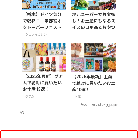
【栃木】ドイツ気分
地元スーパーでお宝探
で乾杯！「宇都宮オ
し！お土産にもなるス
クトーバーフェスト L
イスの日用品＆おやつ
ight 2026」が8月7日
ウェブマガジン
から開催
【2025年最新】グア
【2026年最新】上海
ムで絶対に買いたい
で絶対に買いたいお土
お土産15選！
産10選！
グアム
上海
Recommended by
AD