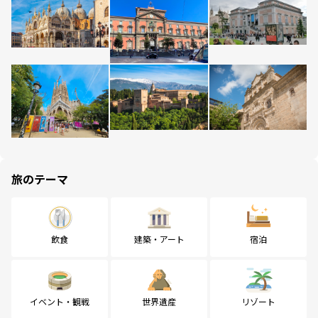
旅のテーマ
飲食
建築・アート
宿泊
イベント・観戦
世界遺産
リゾート