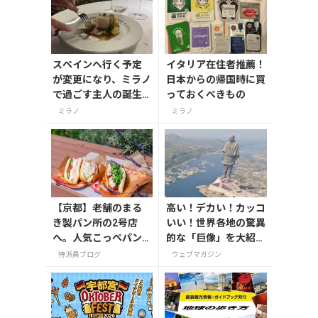
スペインへ行く予定
イタリア在住者推薦！
が変更になり、ミラノ
日本からの帰国時に買
で過ごす主人の誕生
っておくべきもの
日
ミラノ
ミラノ
【京都】老舗のまる
高い！デカい！カッコ
き製パン所の2号店
いい！世界各地の驚異
へ。人気こっぺパン
的な「巨像」を大紹
を市役所で味わう
介。
特派員ブログ
ウェブマガジン