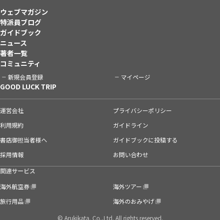
ウェブマガジン
特派員ブログ
ガイドブック
ニュース
著者一覧
コミュニティ
新規会員登録
マイページ
GOOD LUCK TRIP
運営会社
プライバシーポリシー
利用規約
ガイドライン
書店御担当者様へ
ガイドブックに投稿する
採用情報
お問い合わせ
関連サービス
海外航空券
海外ツアー
旅行用品
海外のおみやげ
© Arukikata. Co.,Ltd. All rights reserved.