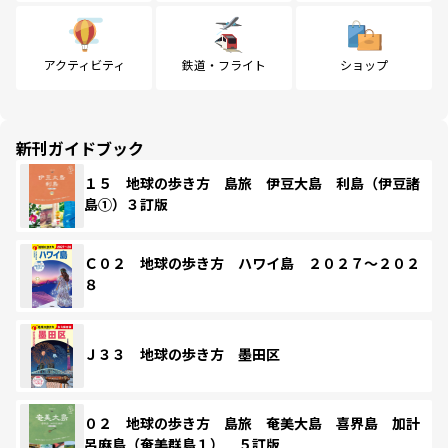
アクティビティ
鉄道・フライト
ショップ
新刊ガイドブック
１５ 地球の歩き方 島旅 伊豆大島 利島（伊豆諸
島①）３訂版
Ｃ０２ 地球の歩き方 ハワイ島 ２０２７～２０２
８
Ｊ３３ 地球の歩き方 墨田区
０２ 地球の歩き方 島旅 奄美大島 喜界島 加計
呂麻島（奄美群島１） ５訂版