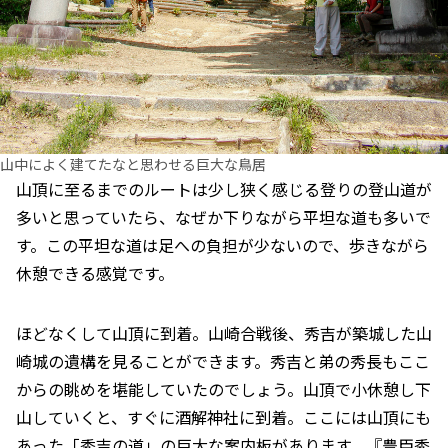
山中によく建てたなと思わせる巨大な鳥居
山頂に至るまでのルートは少し狭く感じる登りの登山道が
多いと思っていたら、なぜか下りながら平坦な道も多いで
す。この平坦な道は足への負担が少ないので、歩きながら
休憩できる感覚です。
ほどなくして山頂に到着。山崎合戦後、秀吉が築城した山
崎城の遺構を見ることができます。秀吉と弟の秀長もここ
からの眺めを堪能していたのでしょう。山頂で小休憩し下
山していくと、すぐに酒解神社に到着。ここには山頂にも
あった「秀吉の道」の巨大な案内板があります。『豊臣秀