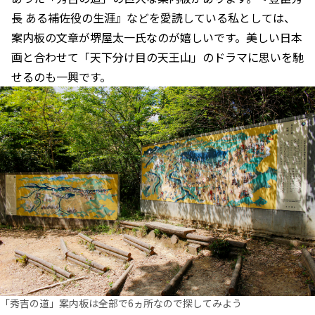
長 ある補佐役の生涯』などを愛読している私としては、
案内板の文章が堺屋太一氏なのが嬉しいです。美しい日本
画と合わせて「天下分け目の天王山」のドラマに思いを馳
せるのも一興です。
「秀吉の道」案内板は全部で6ヵ所なので探してみよう