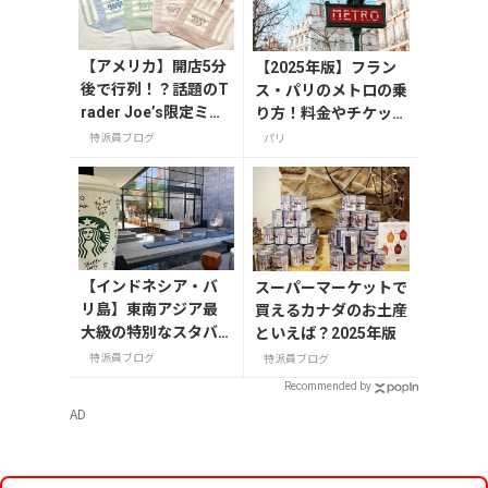
【アメリカ】開店5分
【2025年版】フラン
後で行列！？話題のT
ス・パリのメトロの乗
rader Joe’s限定ミニ
り方！料金やチケット
トート発売日レポ
の種類、注意点を解説
特派員ブログ
パリ
【インドネシア・バ
スーパーマーケットで
リ島】東南アジア最
買えるカナダのお土産
大級の特別なスタバ
といえば？2025年版
「スターバックスリ
特派員ブログ
特派員ブログ
ザーブⓇデワタバ
Recommended by
リ」
AD