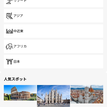
リゾート
アジア
中近東
アフリカ
日本
人気スポット