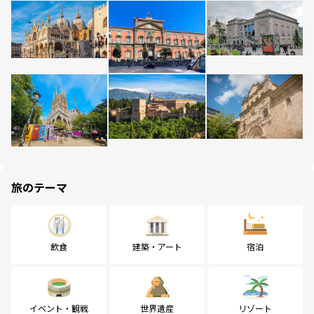
旅のテーマ
飲食
建築・アート
宿泊
イベント・観戦
世界遺産
リゾート