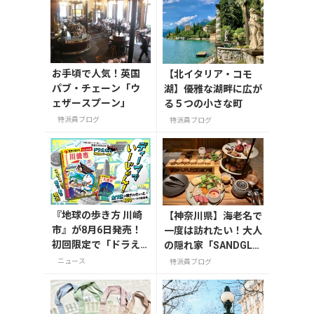
お手頃で人気！英国
【北イタリア・コモ
パブ・チェーン「ウ
湖】優雅な湖畔に広が
ェザースプーン」
る５つの小さな町
特派員ブログ
特派員ブログ
『地球の歩き方 川崎
【神奈川県】海老名で
市』が8月6日発売！
一度は訪れたい！大人
初回限定で「ドラえ
の隠れ家「SANDGLA
もん」描き下ろし特
SS 熾火」で味わうア
ニュース
特派員ブログ
別カバー付き
フタヌーンティー