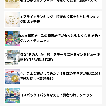
地球の歩き方アワード みんなで選ぶ、旅のベスト。
エアラインランキング 読者の投票をもとにランキン
グ形式で発表
Next韓国旅 次の韓国旅行がもっと楽しくなる 旅先・
グルメ・テクニック
旬な“あの人”が「旅」をテーマに語るインタビュー連
載 MY TRAVEL STORY
今、こんな旅がしてみたい！地球の歩き方が選ぶ2026
年絶対行くべき旅先30
コスパもタイパもかなえる！賢者の旅テクニック