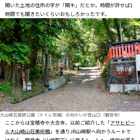
開いた土地の住所の字が「開キ」だとか。時間が許せば1
時間でも聞きたいくらいおもしろかったです。
大山崎瓦窯跡公園（トイレ完備）の向かいが登山口（観音寺）
ここからは宝積寺や大念寺、以前ご紹介した「
アサヒビー
ル大山崎山荘美術館
」を通りJR山崎駅へ向かうルートで