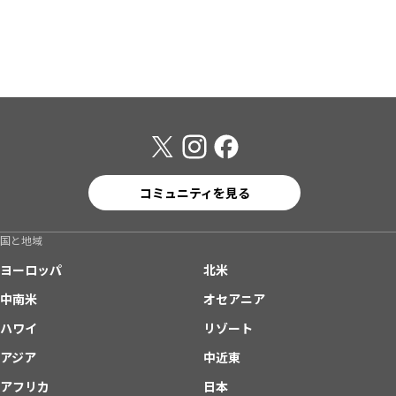
コミュニティを見る
国と地域
ヨーロッパ
北米
中南米
オセアニア
ハワイ
リゾート
アジア
中近東
アフリカ
日本