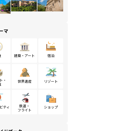
ーマ
食
建築・アート
宿泊
ト・
世界遺産
リゾート
戦
鉄道・
ビティ
ショップ
フライト