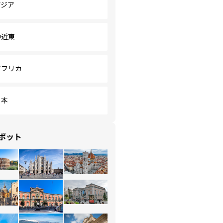
アジア
中近東
アフリカ
日本
ポット