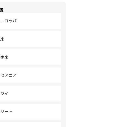
域
ヨーロッパ
北米
中南米
オセアニア
ハワイ
リゾート