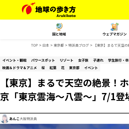
国と地域
ウェブマガジン
TOP
日本
東京都
特派員ブログ
【東京】まるで天空の
イベント・観戦
パワースポット
リゾート
女子旅
子連れ
学生旅行・卒
映画＆ドラマ＆アニメ
桜
紅葉
花
東京都
イベント
【東京】まるで天空の絶景！ホ
京「東京雲海～八雲～」7/1登
あんこ
大阪特派員