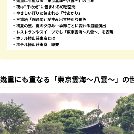
幾重にも重なる「東京雲海～八雲～」の世界
夜は“千の光”に包まれる幻想空間
やさしい灯りに包まれる「竹あかり」
三重塔「圓通閣」が生み出す特別な景色
初夏の蛍、夏の夕涼み…季節ごとに変わる庭園演出
レストランやスイーツでも「東京雲海～八雲～」を表現
ホテル椿山荘東京とは
ホテル椿山荘東京 概要
幾重にも重なる「東京雲海～八雲～」の