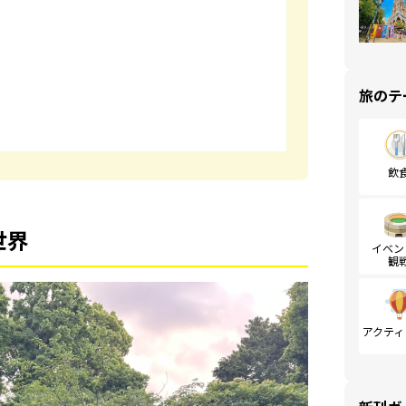
旅のテ
飲
世界
イベン
観
アクティ