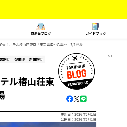
特派員ブログ
ガイドブック
絶景！ホテル椿山荘東京「東京雲海～八雲～」7/1登場
AD
業旅行
御朱印
新婚旅行
テル椿山荘東
場
更新日
2026年6月1日
公開日
2026年6月1日