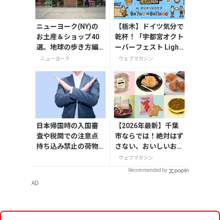
ニューヨーク(NY)の
【栃木】ドイツ気分で
お土産＆ショップ40
乾杯！「宇都宮オクト
選。地球の歩き方編
ーバーフェスト Light
集者セレクト！
2026」が8月7日から
ニューヨーク
ウェブマガジン
開催
日本帰国時の入国審
【2026年最新】千葉
査や税関での注意点
市ならでは！絶対はず
持ち込み禁止の荷物
さない、おいしいお土
も解説
産10選
ウェブマガジン
Recommended by
AD