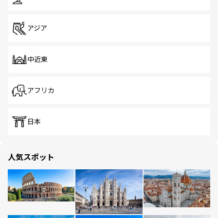
アジア
中近東
アフリカ
日本
人気スポット