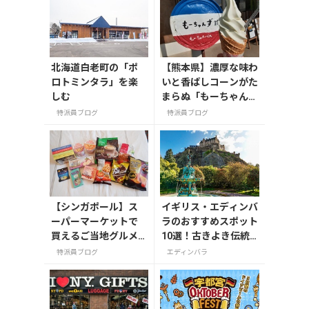
北海道白老町の「ポ
【熊本県】濃厚な味わ
ロトミンタラ」を楽
いと香ばしコーンがた
しむ
まらぬ「もーちゃん
ず」の激うまソフトク
特派員ブログ
特派員ブログ
リームを召し上がれ♪
【シンガポール】ス
イギリス・エディンバ
ーパーマーケットで
ラのおすすめスポット
買えるご当地グルメ
10選！古きよき伝統
のお土産
息づく町を巡る
特派員ブログ
エディンバラ