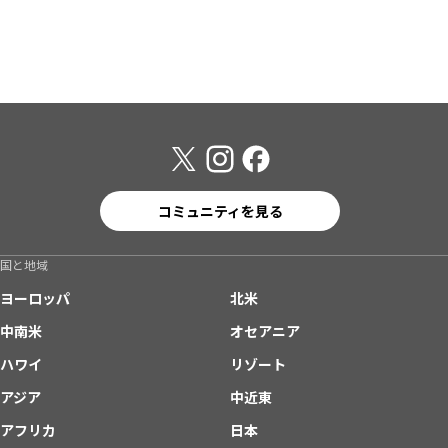
コミュニティを見る
国と地域
ヨーロッパ
北米
中南米
オセアニア
ハワイ
リゾート
アジア
中近東
アフリカ
日本